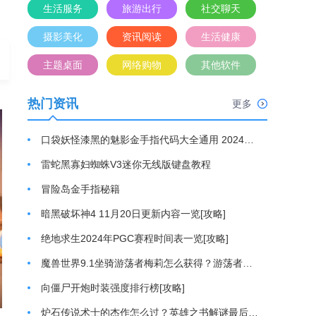
生活服务
旅游出行
社交聊天
摄影美化
资讯阅读
生活健康
主题桌面
网络购物
其他软件
热门资讯
更多
口袋妖怪漆黑的魅影金手指代码大全通用 2024最新金手指代码分享[攻略]
雷蛇黑寡妇蜘蛛V3迷你无线版键盘教程
冒险岛金手指秘籍
暗黑破坏神4 11月20日更新内容一览[攻略]
绝地求生2024年PGC赛程时间表一览[攻略]
魔兽世界9.1坐骑游荡者梅莉怎么获得？游荡者梅莉坐骑获取方法[攻略]
向僵尸开炮时装强度排行榜[攻略]
炉石传说术士的杰作怎么过？英雄之书解谜最后一关通关游戏攻略[攻略]