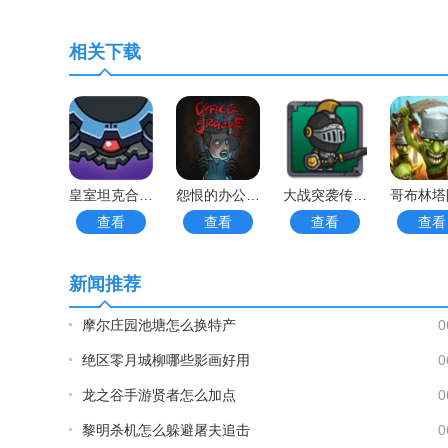
相关下载
皇室坦克合并防御手游
怨恨的办公室（OfficeGrudge）手游
大战突袭传奇手游
查看
查看
查看
查看
新闻推荐
摩尔庄园池塘怎么换特产
0
绝区零月城柳哪些影画好用
0
龙之谷手游贤者怎么加点
0
黎明杀机怎么躲避屠夫追击
0