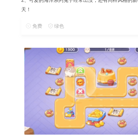
2、可爱的海洋系列兔子经常出没，还有同样风格的
天！
3、10有限的保暖敷料包等待您领取。你可以随意装
免费
绿色
手游优势
1、在相应主题中使用相应的萝卜可以获得关卡中炮塔
2、每种类型的炮塔都可以给玩家带来不同的效果，杀
3、各种不同的挑战模式可以让玩家选择并获得更多不
更多好玩实用的手游，请持续关注
靠谱FC网