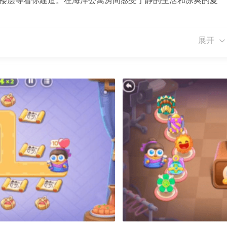
新楼层等着你建造。在海洋公寓房间感受宁静的生活和凉爽的夏
饰你自己的公寓，你自己的房间会闪闪发光。
展开
的伤害加成；
死不同级别的怪物；
同的奖励。