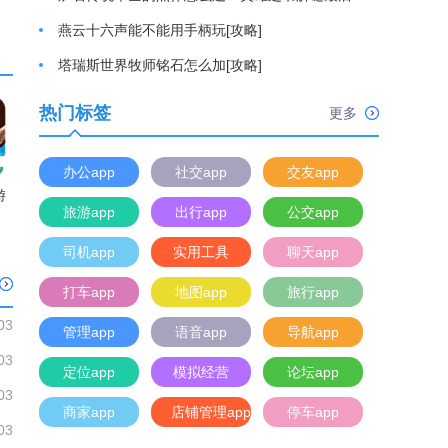
燕云十六声能不能用手柄玩[攻略]
塔瑞斯世界牧师铭石怎么加[攻略]
热门标签
更多
办公app
社交app
交友app
游
旅游app
出行app
公交app
司机app
实用工具
聊天app
打车app
地图app
旅行app
03
管理app
语音app
导航app
03
定位app
模拟经营
论坛app
03
商家app
店铺管理app
停车app
03