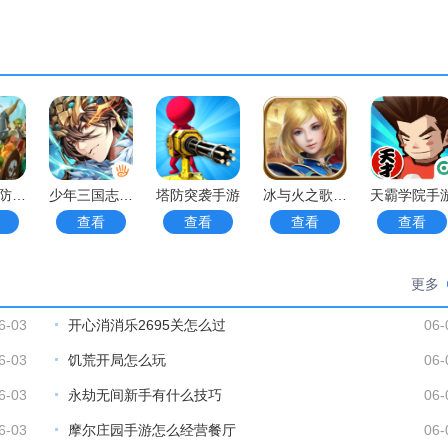
哥布林塔防手游
少年三国志手游手游
塔防突袭手游
冰与火之歌汉化版手游
天霸学院手
查看
查看
查看
查看
更多
6-03
开心消消乐2695关怎么过
06-
6-03
饥荒开局怎么玩
06-
6-03
永劫无间新手有什么技巧
06-
6-03
摩尔庄园手游怎么经营餐厅
06-