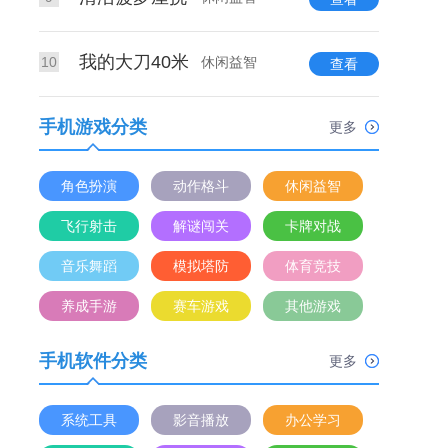
我的大刀40米
10
休闲益智
查看
手机游戏分类
更多
角色扮演
动作格斗
休闲益智
飞行射击
解谜闯关
卡牌对战
音乐舞蹈
模拟塔防
体育竞技
养成手游
赛车游戏
其他游戏
手机软件分类
更多
系统工具
影音播放
办公学习