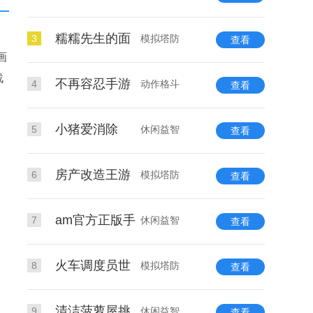
糯糯先生的面
3
模拟塔防
查看
画
战
不再容忍手游
4
动作格斗
查看
小猪爱消除
5
休闲益智
查看
房产改造王游
6
模拟塔防
查看
am官方正版手
7
休闲益智
查看
火车调度员世
8
模拟塔防
查看
清洁菠萝屋挑
9
休闲益智
查看