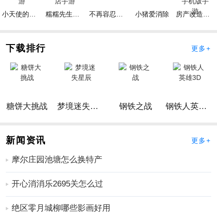
侵的敌人的技能；
小天使的冒险手游
糯糯先生的面包店手游
不再容忍手游
小猪爱消除
房产改造王游戏手机版手游
3、邀请你的朋友和你一起挑战，看看谁的建筑会更强
大，打败敌人。
下载排行
更多+
更多好玩实用的手游，请持续关注
靠谱FC网
糖饼大挑战
梦境迷失星辰
钢铁之战
钢铁人英雄3D
新闻资讯
更多+
摩尔庄园池塘怎么换特产
开心消消乐2695关怎么过
绝区零月城柳哪些影画好用