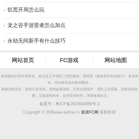
饥荒开局怎么玩
龙之谷手游贤者怎么加点
永劫无间新手有什么技巧
网站首页
FC游戏
网站地图
游戏版权归原作者享有，如无意之中侵犯了您的版权，请按照《版权保护投诉指引》 来信告
知，本站将应您的要求删除，
健康游戏忠告：抵制不良游戏，拒绝盗版游戏，注意自我保护，谨防上当受骗，适度游戏益
脑，沉迷游戏伤身，合理安排时间，享受健康生活
备案号：
粤ICP备2023064089号-2
Copyright ©
2026www.kpfcw.cn
靠谱FC网
版权所有