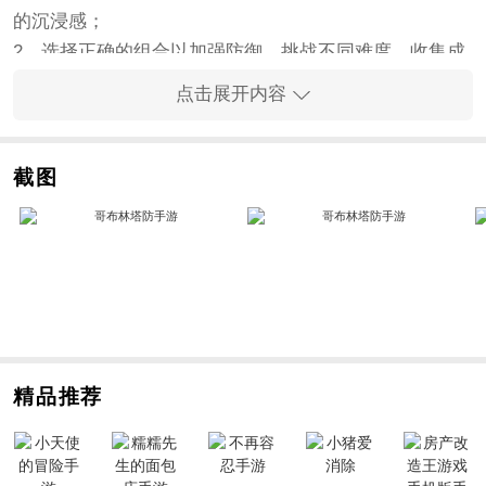
的沉浸感；
2、选择正确的组合以加强防御，挑战不同难度，收集成
就并赚取更多金币；
点击展开内容
3、试图选择最合适的武器组合以快速击败对手需要玩家
不断增强自己的力量。
手游亮点
截图
1、史诗般的战争随时开始。要掌握好这一计划,设计好对
抗气氛;；
2、最重要的是要有灵活的头脑。你想出的剧本已经发生
了，探索其中的秘密；
3、扭打将正常开始。情况已经掌握，最终的
冒险
可以完
成。
手游优势
精品推荐
1、随时随地在线参与，展示酷炫
动作
和特效，体验战场
上的酷炫战斗过程；
2、创新和多样化的设计要求玩家不断学习攻击从地下入