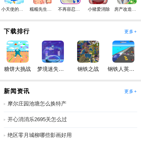
3、选择40张具有独特能力和英雄的卡牌组成一副卡组，
小天使的冒险手游
糯糯先生的面包店手游
不再容忍手游
小猪爱消除
房产改造王游戏手机版手游
打造你最强的战力！
4、大师对决，卡牌组合，打法是取胜的关键！
手游特色
下载排行
更多+
1、与全球实时对手进行精彩的战略对战，或享受故事模
式征服更多关卡解锁剧情；
2、召唤200多张卡牌，随意选择，任意组合不同技能和
特殊能力；
糖饼大挑战
梦境迷失星辰
钢铁之战
钢铁人英雄3D
3、战斗的最终目的是清掉对手的生命，通过更多的技能
消耗和攻击，以策略击败敌人。
更多好玩实用的手游，请持续关注
靠谱FC网
新闻资讯
更多+
摩尔庄园池塘怎么换特产
开心消消乐2695关怎么过
绝区零月城柳哪些影画好用