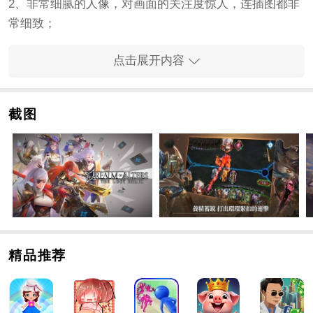
2、非常细腻的人像，对画面的关注度惊人，连插图都非
常细致；
3、手游世界观庞大，五个文明世界的势力再次汇聚。这
点击展开内容
背后的秘密是什么？
手游玩法
1、策略性心理卡牌对战，用自己的智慧搭配不同的卡
截图
牌，用独特的阵容克制对手完成通关。
2、手游为玩家带来了很多完美的
角色
。艺术插图令人叹
为观止，图形精美。
3、使用五种不同文明的卡牌打造大战略，通过创新机制
进行战略规划，确保史诗级战斗。
手游优势
1、资源管理机制和独特的护盾机制平衡随机性对手游结
精品推荐
果的影响，拒绝被运气压垮！
2、你可以选择施展“魔法”、召唤“追随者”、触发“英雄技
能”来发动攻势或创造领域优势！