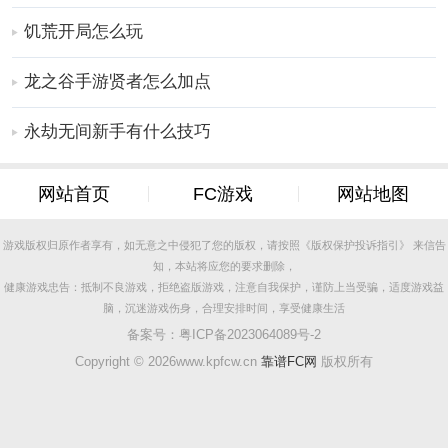
饥荒开局怎么玩
龙之谷手游贤者怎么加点
永劫无间新手有什么技巧
网站首页
FC游戏
网站地图
游戏版权归原作者享有，如无意之中侵犯了您的版权，请按照《版权保护投诉指引》 来信告
知，本站将应您的要求删除，
健康游戏忠告：抵制不良游戏，拒绝盗版游戏，注意自我保护，谨防上当受骗，适度游戏益
脑，沉迷游戏伤身，合理安排时间，享受健康生活
备案号：
粤ICP备2023064089号-2
Copyright ©
2026www.kpfcw.cn
靠谱FC网
版权所有