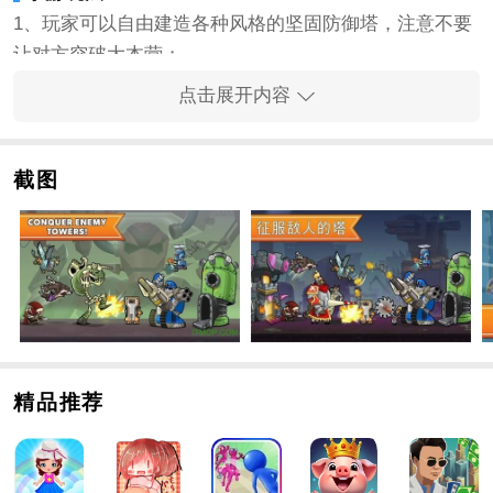
1、玩家可以自由建造各种风格的坚固防御塔，注意不要
让对方突破大本营；
2、水平模式下的实时战斗操作非常简单，技能释放的动
点击展开内容
画效果也非常炫酷；
3、玩家需要在手游中不时提高技能，操作简单，没有复
杂的规则；
截图
手游特色
1、5个独立派系，包括70个独特的
角色
、英雄和塔
2、具有明确目标的战略战役，挑战你的防御技能和速度
3、有5个独立的团队卡插槽，混合1000个字符组合，为
您找到完美的团队
手游亮点
1、你可以选择多个不同的派别来挑战，你可以自由选择
精品推荐
不同的塔和角色来匹配。
2、有趣的风格会给你新的体验，快乐的挑战会让你感受
到最好的
冒险
过程。