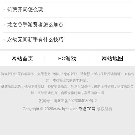
饥荒开局怎么玩
龙之谷手游贤者怎么加点
永劫无间新手有什么技巧
网站首页
FC游戏
网站地图
游戏版权归原作者享有，如无意之中侵犯了您的版权，请按照《版权保护投诉指引》 来信告
知，本站将应您的要求删除，
健康游戏忠告：抵制不良游戏，拒绝盗版游戏，注意自我保护，谨防上当受骗，适度游戏益
脑，沉迷游戏伤身，合理安排时间，享受健康生活
备案号：
粤ICP备2023064089号-2
Copyright ©
2026www.kpfcw.cn
靠谱FC网
版权所有