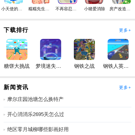
3、超多层次的战斗将给你带来新的乐趣，丰富的塔防战
小天使的冒险手游
糯糯先生的面包店手游
不再容忍手游
小猪爱消除
房产改造王游戏手机版手游
斗将为你带来最佳的手游过程。
手游优势
下载排行
更多+
1、轻松组合和阵容组合将是最强大的。不要放弃发起反
击的所有机会；
2、精彩有趣的故事推动玩家前进，你需要完成那些困难
和挑战性的任务；
3、有趣的战争让塔防过程更加震撼，激情的玩法让玩家
糖饼大挑战
梦境迷失星辰
钢铁之战
钢铁人英雄3D
尽情享受；
更多好玩实用的手游，请持续关注
靠谱FC网
新闻资讯
更多+
摩尔庄园池塘怎么换特产
开心消消乐2695关怎么过
绝区零月城柳哪些影画好用