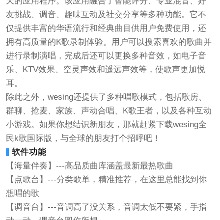
天的应用程序。该应用融合了智能评分、专业混音、好
友挑战、调音、趣味互动及社交分享等多种功能。它不
仅提供丰富的华语流行和经典曲目供用户免费使用，还
拥有高质量的K歌录制体验。用户可以搜索喜欢的歌曲并
进行录制演唱，完成后还可以更换多种音效，如电子音
乐、KTV效果、空灵声效和遥远声效等，使歌声更加悦
耳。
除此之外，wesing还提供了多种唱歌模式，包括歌房、
群聊、抢麦、家族、声动合唱、K歌王者，以及各种互动
小游戏。如果你想结识新朋友，那就赶紧下载wesing全
民k歌国际版，与全球的朋友打个招呼吧！
软件
功能
【海量伴奏】---高品质曲库涵盖最新最热歌曲
【点歌台】---分类歌单，精准推荐，在这里总能找到你
想唱的歌
【调音台】---音调高了没关系，音调太低不要紧，手指