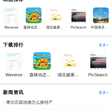
领取
3、为你带来更加优质的伴奏，打造出更加优质的音乐效
果
4、独特的主页玩法等你体验，在这里你可以看到自己的
Weverse
森林动态壁纸
湖北健康科技
PicSearch
中国海关归类化验
动态信息
5、对于作品可以进行投稿上传，让更多的小伙伴看到
全民k歌海外版怎样充币？怎么充值？
下载排行
更多+
1、下载并打开全民k歌海外版wesing app，登录我们的
账号后点击右下角“我的”选项
Weverse
森林动态壁纸
湖北健康科技
PicSearch
新闻资讯
更多+
摩尔庄园池塘怎么换特产