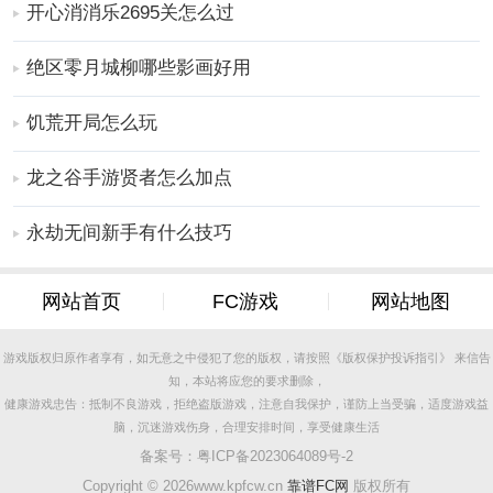
开心消消乐2695关怎么过
绝区零月城柳哪些影画好用
饥荒开局怎么玩
龙之谷手游贤者怎么加点
永劫无间新手有什么技巧
网站首页
FC游戏
网站地图
游戏版权归原作者享有，如无意之中侵犯了您的版权，请按照《版权保护投诉指引》 来信告
知，本站将应您的要求删除，
健康游戏忠告：抵制不良游戏，拒绝盗版游戏，注意自我保护，谨防上当受骗，适度游戏益
脑，沉迷游戏伤身，合理安排时间，享受健康生活
备案号：
粤ICP备2023064089号-2
2、来到“我的”界面后，点击“金币账户”选项
Copyright ©
2026www.kpfcw.cn
靠谱FC网
版权所有