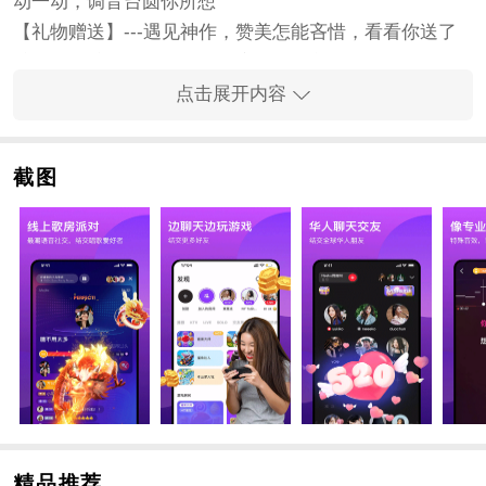
动一动，调音台圆你所想
【礼物赠送】---遇见神作，赞美怎能吝惜，看看你送了
谁，又有谁了你！缘分就是这么不经意
【练唱模式】---新歌不会唱？不用担心，练唱几次，唱
点击展开内容
歌变得so easy，麻麻再也不担心我不会唱啦
【个人专辑】---把你的歌做成专辑，只有你的专属声
截图
音，在WeSing里，人人都可以是大明星
【合唱】---随时邀请好友合唱，独家支持和明星合唱，
在这里和天南地北的好友唱同一首歌
【私信】---声音让你我相遇，私信让你我相知，悄悄话
我们用私信说
【趣味弹幕】---听歌怎么最过瘾。当然是吐槽！让你视
听并用，欣赏作品又多了一个新乐子
软件亮点
1、你可以对于作品进行下载，让你可以随时的进行欣赏
2、独特的任务中心玩法等你体验，还有不错的福利等你
精品推荐