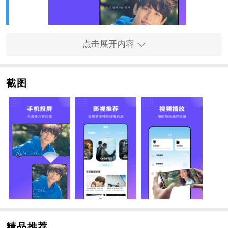
点击展开内容
截图
软件体验
1、智能投屏技术，靠谱FC网用户可以轻松将手机画面同
步投放到电视大屏。
2、视频解码引擎针对不同硬件配置进行优化，确保高清
视频流畅播放无卡顿。
3、手势播放控制方式让操作更加便捷，手指滑动即可调
节进度和音量。
精品推荐