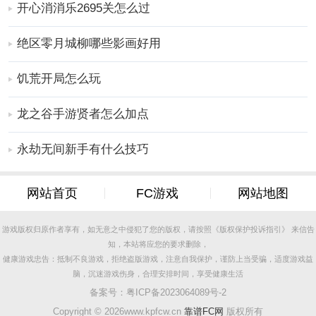
开心消消乐2695关怎么过
用点播。
2、极速安全：先进的双引擎检索系统，智能防护，阻挡
绝区零月城柳哪些影画好用
病毒。
3、清晰流畅：1280p超清画质，下载迅速，缓冲飞快，
饥荒开局怎么玩
实时播放。
4、简洁体验：干净的观看界面，网页播放，弹窗观看，
龙之谷手游贤者怎么加点
自由设定。
永劫无间新手有什么技巧
使用场景
1、将手机视频投放到电视大屏，全家人一起享受观影乐
趣。
网站首页
FC游戏
网站地图
2、利用便捷的视频编辑功能随时随地记录生活精彩瞬
间。
游戏版权归原作者享有，如无意之中侵犯了您的版权，请按照《版权保护投诉指引》 来信告
知，本站将应您的要求删除，
3、追剧党可以第一时间观看最新更新的热门韩剧资源。
健康游戏忠告：抵制不良游戏，拒绝盗版游戏，注意自我保护，谨防上当受骗，适度游戏益
软件评测
脑，沉迷游戏伤身，合理安排时间，享受健康生活
1、投屏功能反应速度快，连接成功率高，画面同步流畅
备案号：
粤ICP备2023064089号-2
无延迟。
Copyright ©
2026www.kpfcw.cn
靠谱FC网
版权所有