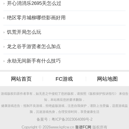
开心消消乐2695关怎么过
软件亮点
绝区零月城柳哪些影画好用
1、音频资源丰富且更新迅速，为用户提供了优质的听广
播服务体验。
饥荒开局怎么玩
2、提供个性化的推荐服务，用户可以轻松收藏喜欢的音
频，随时享受。
龙之谷手游贤者怎么加点
3、频道选择自由，用户可以订阅自己感兴趣的广播剧集
永劫无间新手有什么技巧
内容，随心所欲。
4、主打广播剧资源，每日提供免费的听书时长，吸引用
户持续使用。
网站首页
FC游戏
网站地图
5、为听众带来沉浸式的听觉体验，提升广播剧的音质，
且免费获取。
游戏版权归原作者享有，如无意之中侵犯了您的版权，请按照《版权保护投诉指引》 来信告
知，本站将应您的要求删除，
软件优势
健康游戏忠告：抵制不良游戏，拒绝盗版游戏，注意自我保护，谨防上当受骗，适度游戏益
1、无需费心创建或挑选播放列表，即可与优质音乐不期
脑，沉迷游戏伤身，合理安排时间，享受健康生活
而遇。
备案号：
粤ICP备2023064089号-2
2、私人兆赫功能，根据你的喜好持续为你播放你钟爱的
Copyright ©
2026www.kpfcw.cn
靠谱FC网
版权所有