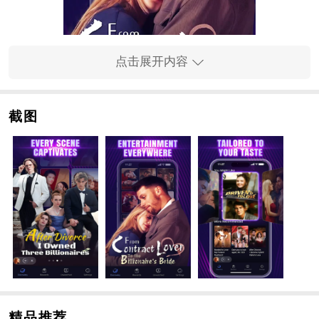
点击展开内容
截图
TigerFM软件特色
1、题材多样：涵盖了悬疑、
冒险
、奇幻等多种类型，能
够满足不同听众的多样化需求。
2、内容精湛：由专业团队倾心打造，无论是音效还是故
事情节，都堪称上乘之作。
3、个性化推送服务：根据个人喜好进行智能推荐，精准
捕捉靠谱FC网用户的兴趣所在。
4、便捷的使用体验：支持离线下载及多语言版本，为用
户提供了更加灵活和便利的使用方式。
精品推荐