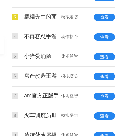
糯糯先生的面
3
模拟塔防
查看
不再容忍手游
4
动作格斗
查看
小猪爱消除
5
休闲益智
查看
房产改造王游
6
模拟塔防
查看
am官方正版手
7
休闲益智
查看
火车调度员世
8
模拟塔防
查看
清洁菠萝屋挑
9
休闲益智
查看