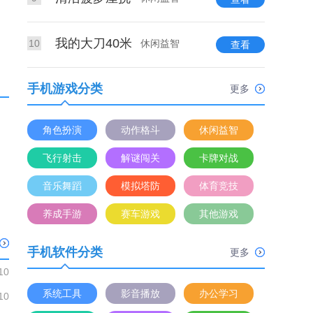
我的大刀40米
10
休闲益智
查看
手机游戏分类
更多
角色扮演
动作格斗
休闲益智
飞行射击
解谜闯关
卡牌对战
音乐舞蹈
模拟塔防
体育竞技
养成手游
赛车游戏
其他游戏
手机软件分类
更多
10
系统工具
影音播放
办公学习
10