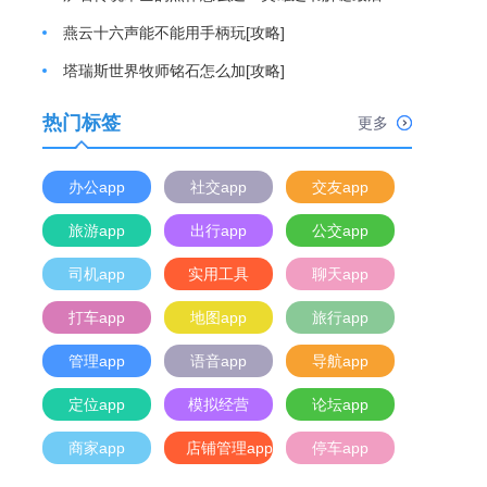
燕云十六声能不能用手柄玩[攻略]
塔瑞斯世界牧师铭石怎么加[攻略]
热门标签
更多
办公app
社交app
交友app
旅游app
出行app
公交app
司机app
实用工具
聊天app
打车app
地图app
旅行app
管理app
语音app
导航app
定位app
模拟经营
论坛app
商家app
店铺管理app
停车app