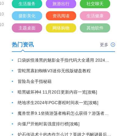
10
生活服务
旅游出行
社交聊天
10
摄影美化
资讯阅读
生活健康
10
主题桌面
网络购物
其他软件
热门资讯
更多
口袋妖怪漆黑的魅影金手指代码大全通用 2024最新金手指代码分享[攻略]
雷蛇黑寡妇蜘蛛V3迷你无线版键盘教程
冒险岛金手指秘籍
暗黑破坏神4 11月20日更新内容一览[攻略]
绝地求生2024年PGC赛程时间表一览[攻略]
魔兽世界9.1坐骑游荡者梅莉怎么获得？游荡者梅莉坐骑获取方法[攻略]
向僵尸开炮时装强度排行榜[攻略]
炉石传说术士的杰作怎么过？英雄之书解谜最后一关通关游戏攻略[攻略]