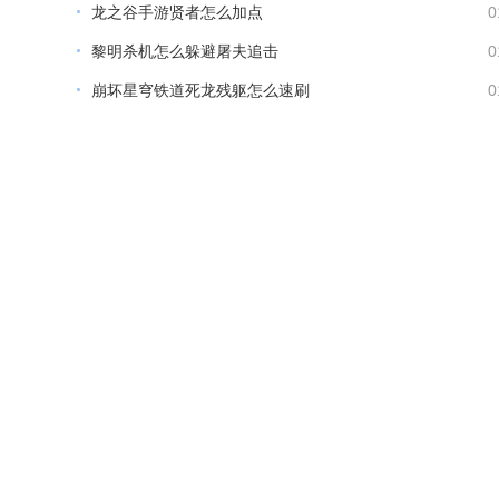
龙之谷手游贤者怎么加点
0
黎明杀机怎么躲避屠夫追击
0
崩坏星穹铁道死龙残躯怎么速刷
0