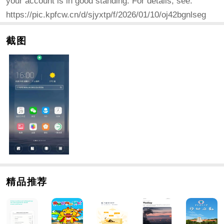
your account is in good standing. For details, see:
https://pic.kpfcw.cn/d/sjyxtp/f/2026/01/10/oj42bgnlseg
截图
精品推荐