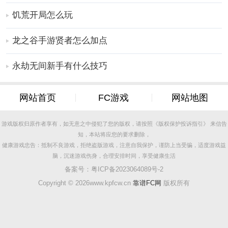
饥荒开局怎么玩
龙之谷手游贤者怎么加点
永劫无间新手有什么技巧
网站首页
FC游戏
网站地图
游戏版权归原作者享有，如无意之中侵犯了您的版权，请按照《版权保护投诉指引》 来信告
知，本站将应您的要求删除，
健康游戏忠告：抵制不良游戏，拒绝盗版游戏，注意自我保护，谨防上当受骗，适度游戏益
脑，沉迷游戏伤身，合理安排时间，享受健康生活
备案号：
粤ICP备2023064089号-2
Copyright ©
2026www.kpfcw.cn
靠谱FC网
版权所有