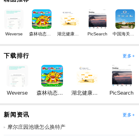
2、简易灵活的日常。主要功能包括：通知公告、行政发
文、会议纪要、快递登记、任务指派，这些功能可以帮
助企业高效处理日常事务，确保各项工作有序进行。
3、功能强大的查询分析模块。对公司的证件、业绩、资
Weverse
森林动态壁纸
湖北健康科技
PicSearch
中国海关归类化验
金、能够实现大数据查询，图形统计相关功能，帮助企
业管理者全面了解公司运营状况，做出科学决策。
下载排行
更多+
4、实时全面的预警提醒，通过该预警系统能够高效的监
督各项流程的起、中、至环节，防患于未然，杜止可能
出现的工作失误。并且提供灵活高效的自定义预警设
置，系统可以按照预定的预警计划，实时的对数据库中
的数据进行，从而达到高效管理的目的。
Weverse
森林动态壁纸
湖北健康科技
PicSearch
5、灵活、自由、稳定的审批流程与菜单权限控制，提高
了系统设置的可用性，降低用户售后风险，确保企业各
新闻资讯
更多+
项审批流程高效、安全地进行。
6、简洁、流畅的移动端。系统搭建全面兼容移动端办公
摩尔庄园池塘怎么换特产
平台，让领导可以随时随地审批流程、查询数据，一掌