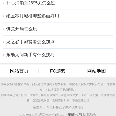
开心消消乐2695关怎么过
把握公司运营动态，提升管理效率。
更新日志
绝区零月城柳哪些影画好用
1.提供编辑功能，用户可以根据实际需求对系统中的数据
进行修改和调整，确保数据的准确性和实时性，提升系
饥荒开局怎么玩
统的灵活性和实用性。
更多实用的
手机软件
，请持续关注
靠谱FC网
龙之谷手游贤者怎么加点
永劫无间新手有什么技巧
网站首页
FC游戏
网站地图
游戏版权归原作者享有，如无意之中侵犯了您的版权，请按照《版权保护投诉指引》 来信告
知，本站将应您的要求删除，
健康游戏忠告：抵制不良游戏，拒绝盗版游戏，注意自我保护，谨防上当受骗，适度游戏益
脑，沉迷游戏伤身，合理安排时间，享受健康生活
备案号：
粤ICP备2023064089号-2
Copyright ©
2026www.kpfcw.cn
靠谱FC网
版权所有