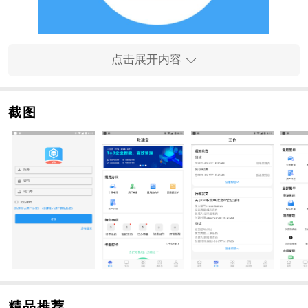
点击展开内容
助建宝V6介绍：
助建宝V6是一款专为建设行业设计的管理软件，旨在解
决建筑企业在日常运营中遇到的各种管理难题。通过整
截图
合市场管理、合同管理、施工管理等功能，助建宝V6帮
助企业实现从项目立项到竣工的全流程管理。其强大的
数据分析和预警系统，能够实时监控项目进度，确保各
项工作按时完成。此外，软件还支持移动端操作，方便
用户随时随地处理工作事务，提升管理效率。
助建宝V6功能特色：
1、清晰、友好的界面。主界面能够清晰的展示当日系统
公告、公司发文、待办审批、投标公告、预警提醒、快
递单信息，帮助用户快速了解当天的工作重点，提升工
作效率。
精品推荐