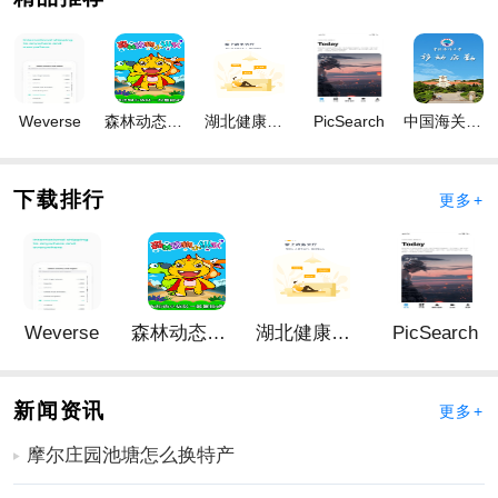
【视频交友】独属你与她的视频面对面交友，陌聊趣聊
闲聊聊到尽兴。根据兴趣标签匹配，遇见恩爱的她。你
总能找到你得高颜值小姐姐语音视频聊天交友。视频交
友功能不仅支持一对一聊天，还提供了美颜滤镜和虚拟
Weverse
森林动态壁纸
湖北健康科技
PicSearch
中国海关归类化验
背景等个性化设置，让用户在镜头前更加自信。同时，
平台会根据用户的兴趣和喜好推荐合适的交友对象，提
升匹配成功率。
下载排行
更多+
【交友社区】心情动态，漂流瓶一样流淌在社区，不再
一个人，扩列陌生人，探觅陌声的soul。社区功能允许用
户发布文字、图片和视频动态，分享生活中的点滴。其
他用户可以通过点赞、评论和私信等方式进行互动，建
Weverse
森林动态壁纸
湖北健康科技
PicSearch
立更深层次的联系。此外，平台还设有热门话题和兴趣
小组，方便用户找到志同道合的朋友。
【陌聊畅聊】悄悄话，快速闪聊，爱闲聊的人从此夜晚
新闻资讯
更多+
不再孤单。语音聊天还不够，视频聊天更真实，探寻更
摩尔庄园池塘怎么换特产
真实交友，找到soul相匹配的对象。陌聊功能支持匿名聊