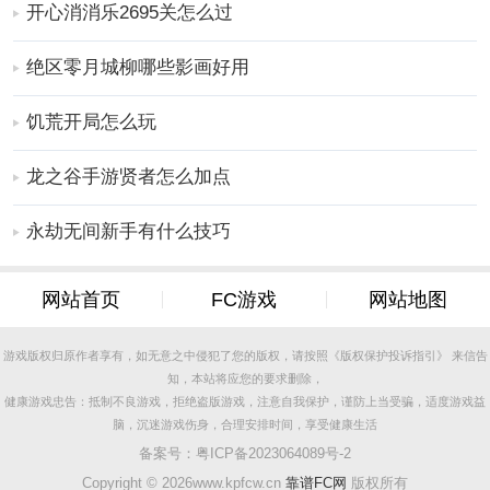
天，用户可以通过随机匹配的方式结识新朋友，享受轻
开心消消乐2695关怎么过
松愉快的交流体验。同时，平台还提供了语音和视频聊
天的切换功能，让用户可以根据自己的喜好选择最合适
绝区零月城柳哪些影画好用
的交流方式。
饥荒开局怎么玩
软件亮点
1.查看附近的单身男女，只要您感到兴奋，打个招呼即
龙之谷手游贤者怎么加点
可。平台的地图定位功能可以精确显示附近用户的距离
和位置，方便用户快速找到心仪的对象。无论是想约见
永劫无间新手有什么技巧
新朋友，还是寻找长期伴侣，这一功能都能为你提供极
大的便利。
网站首页
FC游戏
网站地图
2.此处的约会方法非常不同，可以为大多数用户带来更有
趣的社交体验。平台不仅支持传统的文字和语音聊天，
游戏版权归原作者享有，如无意之中侵犯了您的版权，请按照《版权保护投诉指引》 来信告
还提供了视频直播、多人连麦等创新功能，让用户在交
知，本站将应您的要求删除，
友过程中享受更多乐趣。此外，平台还定期举办线上活
健康游戏忠告：抵制不良游戏，拒绝盗版游戏，注意自我保护，谨防上当受骗，适度游戏益
脑，沉迷游戏伤身，合理安排时间，享受健康生活
动和比赛，增加用户的参与感和互动性。
备案号：
粤ICP备2023064089号-2
3.所有来这里的朋友都经过真实姓名的认证，以确保每个
Copyright ©
2026www.kpfcw.cn
靠谱FC网
版权所有