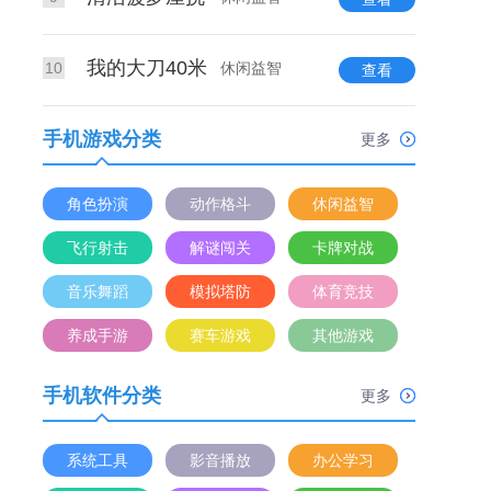
我的大刀40米
10
休闲益智
查看
手机游戏分类
更多
角色扮演
动作格斗
休闲益智
飞行射击
解谜闯关
卡牌对战
音乐舞蹈
模拟塔防
体育竞技
养成手游
赛车游戏
其他游戏
手机软件分类
更多
系统工具
影音播放
办公学习