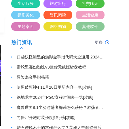
生活服务
旅游出行
社交聊天
摄影美化
资讯阅读
生活健康
主题桌面
网络购物
其他软件
热门资讯
更多
口袋妖怪漆黑的魅影金手指代码大全通用 2024最新金手指代码分享[攻略]
雷蛇黑寡妇蜘蛛V3迷你无线版键盘教程
冒险岛金手指秘籍
暗黑破坏神4 11月20日更新内容一览[攻略]
绝地求生2024年PGC赛程时间表一览[攻略]
魔兽世界9.1坐骑游荡者梅莉怎么获得？游荡者梅莉坐骑获取方法[攻略]
向僵尸开炮时装强度排行榜[攻略]
炉石传说术士的杰作怎么过？英雄之书解谜最后一关通关游戏攻略[攻略]