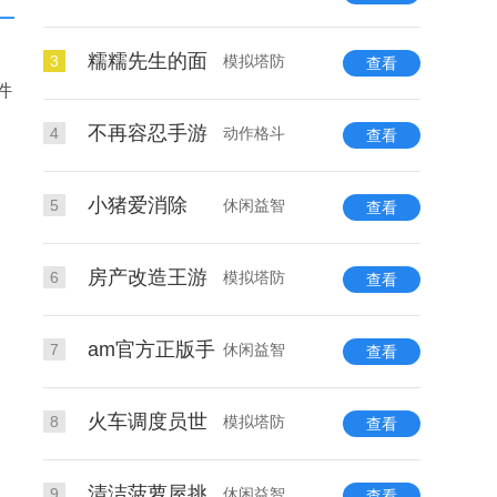
糯糯先生的面
3
模拟塔防
查看
件
，
不再容忍手游
4
动作格斗
查看
小猪爱消除
5
休闲益智
查看
房产改造王游
6
模拟塔防
查看
am官方正版手
7
休闲益智
查看
火车调度员世
8
模拟塔防
查看
清洁菠萝屋挑
9
休闲益智
查看