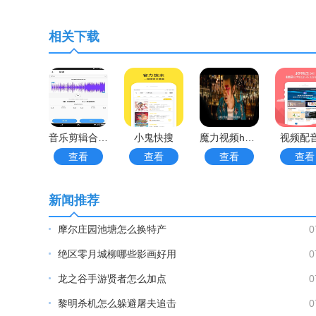
相关下载
音乐剪辑合成大师
小鬼快搜
魔力视频hd版
视频配
查看
查看
查看
查看
新闻推荐
摩尔庄园池塘怎么换特产
0
绝区零月城柳哪些影画好用
0
龙之谷手游贤者怎么加点
0
黎明杀机怎么躲避屠夫追击
0