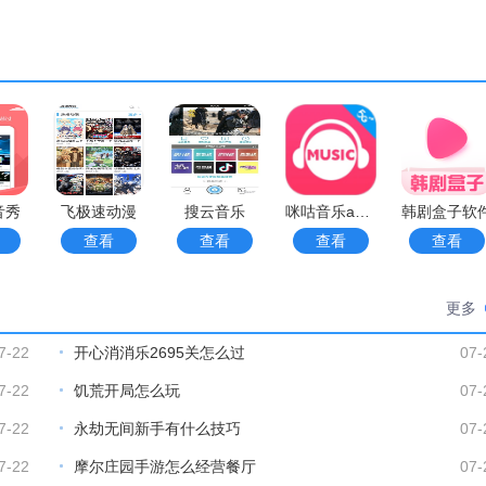
音秀
飞极速动漫
搜云音乐
咪咕音乐app软件
韩剧盒子软
查看
查看
查看
查看
更多
7-22
开心消消乐2695关怎么过
07-
7-22
饥荒开局怎么玩
07-
7-22
永劫无间新手有什么技巧
07-
7-22
摩尔庄园手游怎么经营餐厅
07-