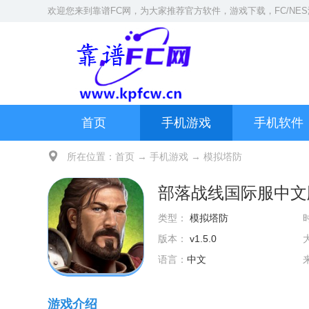
欢迎您来到
靠谱FC网
，为大家推荐官方软件，游戏下载，
FC/NE
首页
手机游戏
手机软件
所在位置：
首页
→
手机游戏
→
模拟塔防
部落战线国际服中文
类型：
模拟塔防
版本：
v1.5.0
语言：
中文
游戏介绍