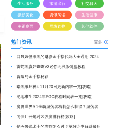
生活服务
旅游出行
社交聊天
摄影美化
资讯阅读
生活健康
主题桌面
网络购物
其他软件
热门资讯
更多
游
口袋妖怪漆黑的魅影金手指代码大全通用 2024最新金手指代码分享[攻略]
雷蛇黑寡妇蜘蛛V3迷你无线版键盘教程
冒险岛金手指秘籍
暗黑破坏神4 11月20日更新内容一览[攻略]
绝地求生2024年PGC赛程时间表一览[攻略]
金
魔兽世界9.1坐骑游荡者梅莉怎么获得？游荡者梅莉坐骑获取方法[攻略]
向僵尸开炮时装强度排行榜[攻略]
炉石传说术士的杰作怎么过？英雄之书解谜最后一关通关游戏攻略[攻略]