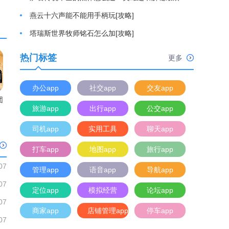
燕云十六声能不能用手柄玩[攻略]
塔瑞斯世界牧师铭石怎么加[攻略]
热门标签
更多
办公app
社交app
交友app
团
旅游app
出行app
公交app
司机app
实用工具
聊天app
打车app
地图app
旅行app
07
管理app
语音app
导航app
07
定位app
模拟经营
论坛app
07
商家app
店铺管理app
停车app
07