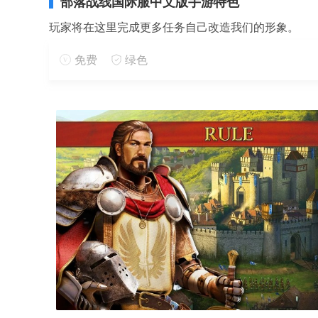
部落战线国际服中文版手游特色
玩家将在这里完成更多任务自己改造我们的形象。
免费
绿色
爽快的策略战争游戏需要玩家合理应对各种战役情况
草原关卡丛林关卡雪山关卡火山关卡任你选择
部落战魂华为版是一款经典西方放置型高质量挂机手
特色全新玩法还有丰厚大奖免费等你来拿！
魔兽来袭争夺积分让家族获得无上的荣耀；
原创的故事剧情搭配顶尖的更真实的战斗手段合理搭
获取金币最简单的方式之一每天可以领取海量的金币共
币量还会增加。
部落战线国际服中文版手游评价