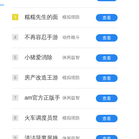
糯糯先生的面
3
模拟塔防
查看
不再容忍手游
4
动作格斗
查看
小猪爱消除
5
休闲益智
查看
房产改造王游
6
模拟塔防
查看
am官方正版手
7
休闲益智
查看
火车调度员世
8
模拟塔防
查看
清洁菠萝屋挑
9
休闲益智
查看