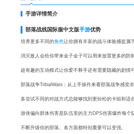
手游详情简介
部落战线国际服中文版
手游
优势
培养更多不同的
角色
让你拥有丰富的战斗体验捕捉属
消灭敌人会给你带来金子金子可以用来放置更多的防
超有趣的互动模式让你爱不释手还有需要隐藏的剧情
部落战争TribalWars：从上手操作来看部落战争
多尝试不同的对战方式总能够找到更轻松的卡组和适
游侠偏向群体伤害是队伍里的主力DPS伤害爆炸每个
不断升级你的部落。各方面都特别重要可以变强。