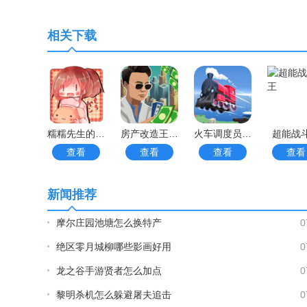
【魔法转盘】系统为随机奖励系统分为：普通转盘高
相关下载
制定战略征服敌对势力赢得胜利的荣耀优秀的部落具
游戏中的玩法非常多可以自由选择。收集各种装备道
大量的游戏挑战内容不同的玩法模式你可以随意进行
糯糯先生的面包店手游
房产改造王游戏手机版手游
火车调度员世界手游
超能战
每个武将都有多种不同的培养路线升级装备饰品打造
查看
查看
查看
查看
激活破解商城各种超值豪礼钻石带走！
新闻推荐
部落战线国际服中文版手游说明
摩尔庄园池塘怎么换特产
0
部落战联盟GM版拥有着非常丰富的英雄类型玩家可
绝区零月城柳哪些影画好用
0
让自己拥有更多的领地在不同的对战中你需要时刻保
龙之谷手游贤者怎么加点
0
黎明杀机怎么躲避屠夫追击
0
丰富的
卡牌
理所当然的带来了养成玩法让你能够不断