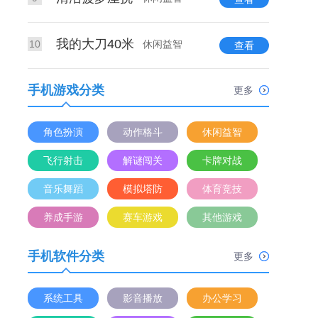
我的大刀40米
10
休闲益智
查看
手机游戏分类
更多
角色扮演
动作格斗
休闲益智
飞行射击
解谜闯关
卡牌对战
音乐舞蹈
模拟塔防
体育竞技
养成手游
赛车游戏
其他游戏
手机软件分类
更多
系统工具
影音播放
办公学习