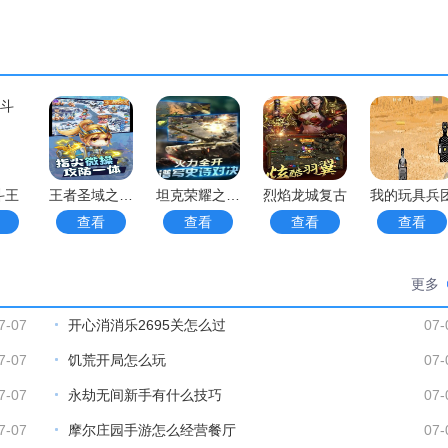
级转盘
有独特的特点和特殊的单位其次游戏的难度分为四个级别。
具在关卡中合理使用帮助你顺利完成更多任务。
选择通过打猎来获得不同的资源提升自己的能力。
斗王
王者圣域之至尊蓝月
坦克荣耀之传奇王者小米版
烈焰龙城复古
我的玩具兵
属于你的专属神将阵容
查看
查看
查看
查看
更多
7-07
开心消消乐2695关怎么过
07-
以通过搭配不同的英雄组成强大的队伍
7-07
饥荒开局怎么玩
07-
证自己的安全失败了也没关系从头再来玩法多样。
7-07
永劫无间新手有什么技巧
07-
7-07
摩尔庄园手游怎么经营餐厅
07-
的进行收集解锁更多强力的角色。