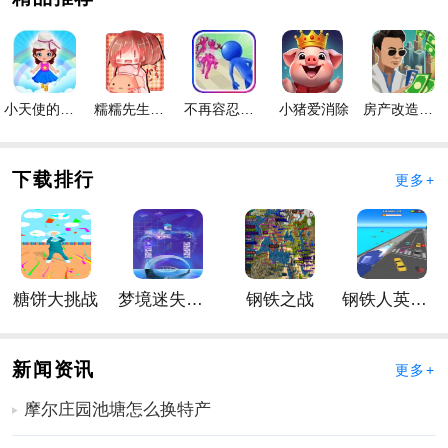
挑战的时候生命是有限的所以你一定要谨慎一些。
有趣的游戏简单的控制尽情享受海战吧！
乐趣玩法下的内容都很不错在这款游戏中的种种的不同
都在其中丰富。
小天使的冒险手游
糯糯先生的面包店手游
不再容忍手游
小猪爱消除
房产改造王游戏手机版手游
木筏海王手游介绍
1、控制木筏的移动当你松开手指时木筏会停止前进。
2、在每个阶段敌人会从各个方向攻击你必须要注意。
下载排行
更多+
3、卡通的界面各个的画面和生存的场景都打造的很高
清。
4、随着不断地升级更多的内容将会解锁将你的木筏建造
成为最坚固的海上壁垒通过所有难关。
糖饼大挑战
梦境迷失星辰
钢铁之战
钢铁人英雄3D
5、闯关在各个的体验各种的乐趣中的玩法乐趣都很有意
思的。
更多好玩的手游，请持续关注
靠谱FC网
新闻资讯
更多+
摩尔庄园池塘怎么换特产