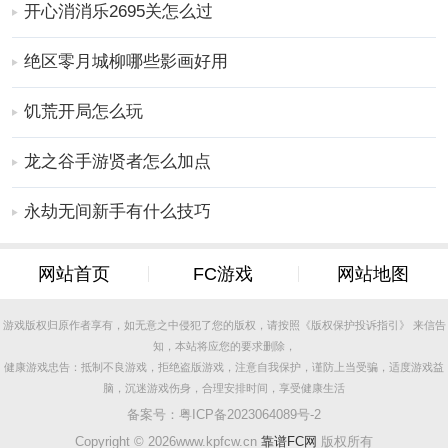
开心消消乐2695关怎么过
绝区零月城柳哪些影画好用
饥荒开局怎么玩
龙之谷手游贤者怎么加点
永劫无间新手有什么技巧
网站首页
FC游戏
网站地图
游戏版权归原作者享有，如无意之中侵犯了您的版权，请按照《版权保护投诉指引》 来信告
知，本站将应您的要求删除，
健康游戏忠告：抵制不良游戏，拒绝盗版游戏，注意自我保护，谨防上当受骗，适度游戏益
脑，沉迷游戏伤身，合理安排时间，享受健康生活
备案号：
粤ICP备2023064089号-2
Copyright ©
2026www.kpfcw.cn
靠谱FC网
版权所有