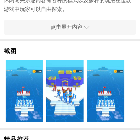
休闲闯关乐趣内容有各种的模式以及多种的玩法在这款
游戏中玩家可以自由探索。
你可以叫上你的小伙伴与你联机作战让你的基地更好的
进行建设还可以收集更多资源强化木筏。
点击展开内容
乐趣的游戏模式下进行这款游戏闯关的精彩中玩家可以
到不同的关卡下。
截图
每次挑战的时间都不会很短你一定要把握机会；
高品质的画面会给玩家带来更好的体验享受这里的刺激
对决。
将手指按下屏幕上的按键就能做很多事情轻松完成建造
攻击行动等。
木筏海王手游规则
随着时间的流逝更加强大的敌人即将来袭难度将会逐渐
地提升考验玩家的策略能力挑战自己的极限。
收集更多有用的道具让你的挑战更加的轻松去更好的保
护自己的安全生存下去。
精品推荐