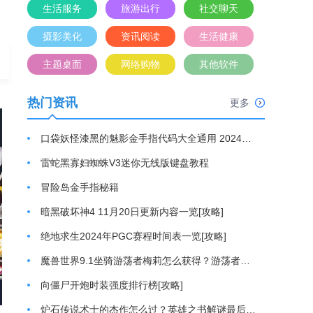
生活服务
旅游出行
社交聊天
摄影美化
资讯阅读
生活健康
主题桌面
网络购物
其他软件
热门资讯
更多
口袋妖怪漆黑的魅影金手指代码大全通用 2024最新金手指代码分享[攻略]
雷蛇黑寡妇蜘蛛V3迷你无线版键盘教程
冒险岛金手指秘籍
暗黑破坏神4 11月20日更新内容一览[攻略]
绝地求生2024年PGC赛程时间表一览[攻略]
魔兽世界9.1坐骑游荡者梅莉怎么获得？游荡者梅莉坐骑获取方法[攻略]
向僵尸开炮时装强度排行榜[攻略]
炉石传说术士的杰作怎么过？英雄之书解谜最后一关通关游戏攻略[攻略]