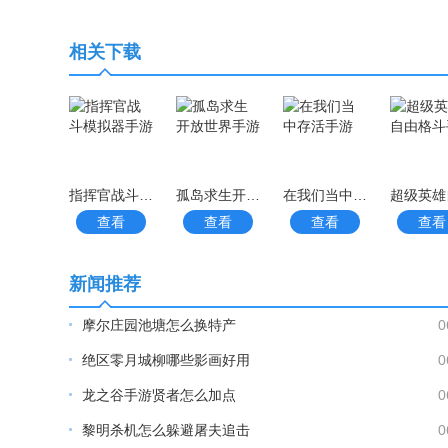
相关下载
指挥官战斗模拟器手游
孤岛求生开放世界手游
在我们当中存活手游
查看
查看
查看
查看
新闻推荐
摩尔庄园池塘怎么换特产
0
绝区零月城柳哪些影画好用
0
龙之谷手游贤者怎么加点
0
黎明杀机怎么躲避屠夫追击
0