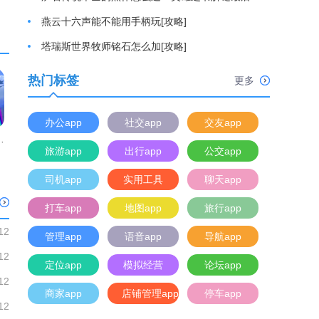
燕云十六声能不能用手柄玩[攻略]
塔瑞斯世界牧师铭石怎么加[攻略]
热门标签
更多
办公app
社交app
交友app
曲奇饼手游
旅游app
出行app
公交app
司机app
实用工具
聊天app
打车app
地图app
旅行app
12
管理app
语音app
导航app
12
定位app
模拟经营
论坛app
12
商家app
店铺管理app
停车app
12