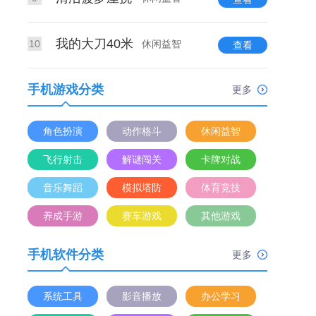
我的大刀40米
10
休闲益智
查看
手机游戏分类
更多
角色扮演
动作格斗
休闲益智
飞行射击
解谜闯关
卡牌对战
音乐舞蹈
模拟塔防
体育竞技
养成手游
赛车游戏
其他游戏
手机软件分类
更多
系统工具
影音播放
办公学习