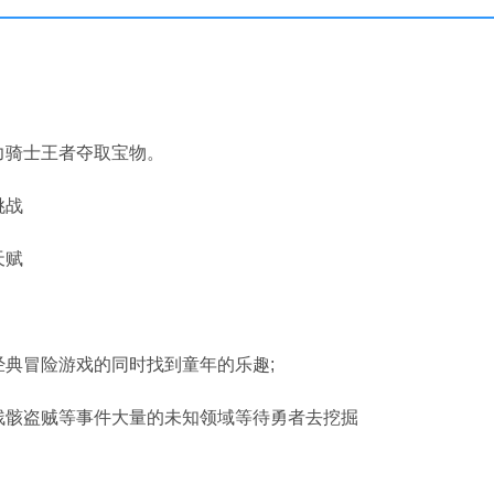
力骑士王者夺取宝物。
挑战
天赋
典冒险游戏的同时找到童年的乐趣;
残骸盗贼等事件大量的未知领域等待勇者去挖掘