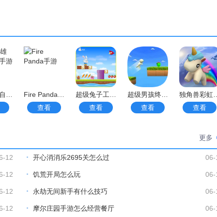
超级英雄自由格斗手游
Fire Panda手游
超级兔子工厂手游
超级男孩终极力量手游
独角兽彩虹
查看
查看
查看
查看
更多
6-12
开心消消乐2695关怎么过
06-
6-12
饥荒开局怎么玩
06-
6-12
永劫无间新手有什么技巧
06-
6-12
摩尔庄园手游怎么经营餐厅
06-