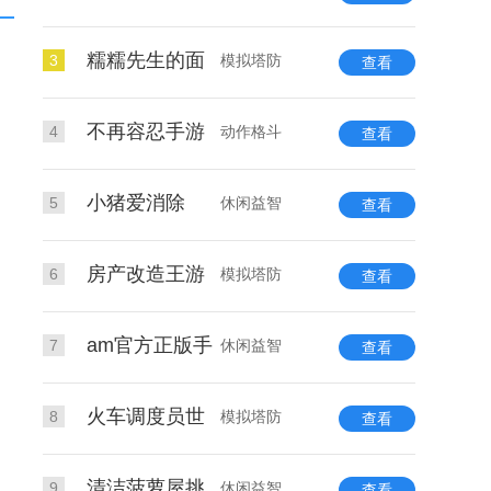
糯糯先生的面
3
模拟塔防
查看
不再容忍手游
4
动作格斗
查看
小猪爱消除
5
休闲益智
查看
房产改造王游
6
模拟塔防
查看
am官方正版手
7
休闲益智
查看
火车调度员世
8
模拟塔防
查看
清洁菠萝屋挑
9
休闲益智
查看