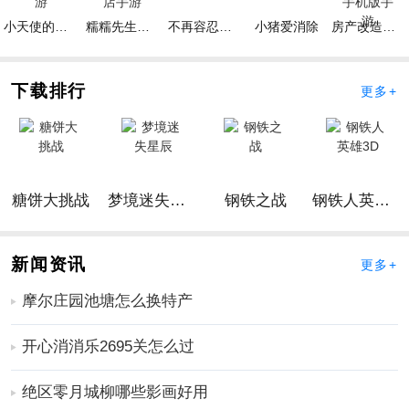
色
，去冒险，看看谁更快。
小天使的冒险手游
糯糯先生的面包店手游
不再容忍手游
小猪爱消除
房产改造王游戏手机版手游
手游点评
1、利用你独特的优势，开始不同的手游冒险。
下载排行
更多+
2、感觉更神奇和有趣的手游想法，继续前进和完成。
3、手游操作难度不是很高，可以循序渐进地体验各种模
式和玩法。
4、在一个新的世界中发现更多，控制你的角色，去冒
险，看看谁更快。
糖饼大挑战
梦境迷失星辰
钢铁之战
钢铁人英雄3D
更多好玩实用的手游，请持续关注
靠谱FC网
新闻资讯
更多+
摩尔庄园池塘怎么换特产
开心消消乐2695关怎么过
绝区零月城柳哪些影画好用