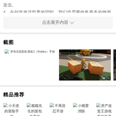
攻击。
4、在创造海洋世界的同时，我们也需要收集更多的物资
和材料。
点击展开内容
手游亮点
1、手游非常有趣，打斗场面特别激烈壮观。
2、一旦这些敌人被打败，你就可以获得更多战利品。
截图
3、在对抗不同的敌人时，我们可以使用更多的艾滋病。
4、与你的兄弟们组队，你可以一起对抗更多的敌人，并
获得最后的胜利。
手游优势
1、可以藏在箱子里，快速躲避危险，小心被发现。
2、手游中有无数故事等待玩家去探索。探索这些故事，
开始发现有趣的事情。
精品推荐
3、解锁更多道具来完成你的冒险，你可以在整个卡通世
界中完成你的冒险故事。
4、在新的世界中发现更多令人兴奋的事情，控制你的
角