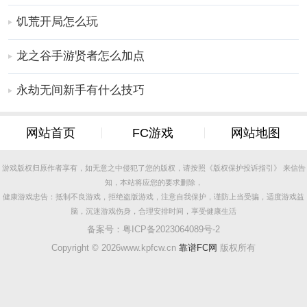
饥荒开局怎么玩
龙之谷手游贤者怎么加点
永劫无间新手有什么技巧
网站首页
FC游戏
网站地图
游戏版权归原作者享有，如无意之中侵犯了您的版权，请按照《版权保护投诉指引》 来信告
知，本站将应您的要求删除，
健康游戏忠告：抵制不良游戏，拒绝盗版游戏，注意自我保护，谨防上当受骗，适度游戏益
脑，沉迷游戏伤身，合理安排时间，享受健康生活
备案号：
粤ICP备2023064089号-2
Copyright ©
2026www.kpfcw.cn
靠谱FC网
版权所有