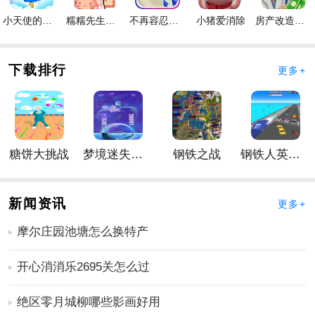
2、这款游戏的画质是非常的清晰完美的游戏里每一个角
色的设计都是非常的精致的每一个都有自己的丰富手游
小天使的冒险手游
糯糯先生的面包店手游
不再容忍手游
小猪爱消除
房产改造王游戏手机版手游
特色有些皮肤看着也很舒服；
3、游戏中各式的妹子们可以在战斗结束后的城镇中邂逅
下载排行
更多+
她们将会发生怎样的故事请您自行体验。
时空穿梭2手游编辑心得
时空穿梭2手游评价
时空穿梭2手游亮点
更多好玩的手游，请持续关注
靠谱FC网
糖饼大挑战
梦境迷失星辰
钢铁之战
钢铁人英雄3D
新闻资讯
更多+
摩尔庄园池塘怎么换特产
开心消消乐2695关怎么过
绝区零月城柳哪些影画好用