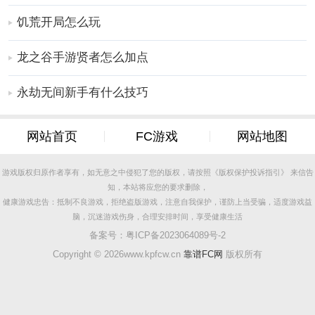
饥荒开局怎么玩
龙之谷手游贤者怎么加点
永劫无间新手有什么技巧
网站首页
FC游戏
网站地图
游戏版权归原作者享有，如无意之中侵犯了您的版权，请按照《版权保护投诉指引》 来信告
知，本站将应您的要求删除，
健康游戏忠告：抵制不良游戏，拒绝盗版游戏，注意自我保护，谨防上当受骗，适度游戏益
脑，沉迷游戏伤身，合理安排时间，享受健康生活
备案号：
粤ICP备2023064089号-2
Copyright ©
2026www.kpfcw.cn
靠谱FC网
版权所有