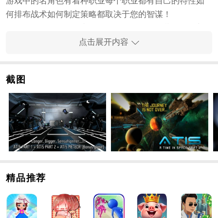
游戏中的名角色有着种职业每个职业都有自己的特性如
何排布战术如何制定策略都取决于您的智谋！
游戏的地图非的神秘庞大还有些非常多的隐藏副本等着
玩家前往远古遗迹当中进行寻找探索地图也很有意思整
点击展开内容
体好感度还挺高。
游戏中除了正常的打怪以外还可以发展农场和猎场在这
截图
里获得食材进行料理的开发。一旦开发成功菜谱将会被
记录您可以下次直接用材料做这道菜。
你将能够不太难发觉其中多种多样趣味的
卡牌
培养全部
的人物建模全是别具匠心的创造;
所有角色都拥有天赋这些天赋的搭配可以改变您在战场
中的地位一举扭转劣势。一些职业还拥有特技合理的使
用特技将使游戏变得更加具有策略性。
精品推荐
时空穿梭2手游说明
1、其中总体的玩法都可以将你送入到一个全新升级的阶
级持续的科学研究各种各样绮丽的主力阵容;