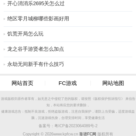
开心消消乐2695关怎么过
绝区零月城柳哪些影画好用
饥荒开局怎么玩
龙之谷手游贤者怎么加点
永劫无间新手有什么技巧
网站首页
FC游戏
网站地图
游戏版权归原作者享有，如无意之中侵犯了您的版权，请按照《版权保护投诉指引》 来信告
知，本站将应您的要求删除，
健康游戏忠告：抵制不良游戏，拒绝盗版游戏，注意自我保护，谨防上当受骗，适度游戏益
脑，沉迷游戏伤身，合理安排时间，享受健康生活
备案号：
粤ICP备2023064089号-2
Copyright ©
2026www.kpfcw.cn
靠谱FC网
版权所有