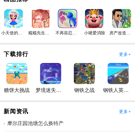
4、能够与全国各地的同行下棋
5、通过简单的注册和登录，您可以玩围棋
软件优势
1、让孩子快速学习围棋知识，成为围棋高手
小天使的冒险手游
糯糯先生的面包店手游
不再容忍手游
小猪爱消除
房产改造王游戏手机版手游
2、能够与全国各地的同行下棋
3、还可以让老师和你下棋，指导围棋教学
下载排行
更多+
4、具有围棋重演功能，进行整体分割
软件相关
1、有一个漂亮的围棋
手游
界面，让您可以获得出色的视
觉体验
糖饼大挑战
梦境迷失星辰
钢铁之战
钢铁人英雄3D
2、只需注册并登录绿色资源网络，即可玩围棋
3、为玩家设置的围棋级别。用户可以通过不断获胜来提
高水平
新闻资讯
更多+
4、有在线聊天系统，可以与对手聊天和玩手游。
摩尔庄园池塘怎么换特产
更多好玩实用的手游，请持续关注
靠谱FC网