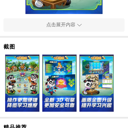
点击展开内容
截图
软件特色
1、你可以根据自己的实力选择对手的实力
2、我们可以为您提供一批实力相当的围棋玩家
3、这是一个非常好的围棋学习和交流平台
4、让孩子们快速学习围棋，成为围棋高手
软件亮点
1、它还可以让老师和你下棋，指导围棋教学
2、具有go恢复功能，进行全面分析
3、玩家围棋水平集的用户可以通过不断获胜来提高他们
的水平
精品推荐