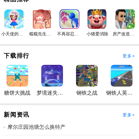
2、有很多丰富的情节等待你挑战，每一关都有一种意想
不到的清关感；
3、最尴尬的大脑手游是一个简单有趣的手游，可以随时
随地玩。
小天使的冒险手游
糯糯先生的面包店手游
不再容忍手游
小猪爱消除
房产改造王游戏手机版手游
手游亮点
1、40创造性挑战，疯狂和流浪，有趣和大脑燃烧，测试
下载排行
更多+
你的情商和智商，看看谁能笑到最后，成为最尴尬的大
脑！
2、用手指在屏幕上单击或拖动。一些级别将利用移动设
备的特性（但我们保证它们不会飞出）。
糖饼大挑战
梦境迷失星辰
钢铁之战
钢铁人英雄3D
3、据说像冰山一样酷的人玩这个手游，他们也表现出尴
尬。让我们与你分享~
手游优势
新闻资讯
更多+
1、最尴尬的大脑手游有很多副本。每个级别都会给你带
摩尔庄园池塘怎么换特产
来意想不到的问题。仔细观察和阅读可以使您快速选择
准确的答案；