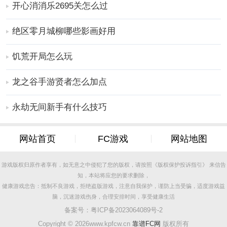
开心消消乐2695关怎么过
2、锻炼大脑并不难。你可以让你的大脑随时随地工作。
训练你的大脑也很困难；
绝区零月城柳哪些影画好用
3、最尴尬的脑力手游中的各种问题也会锻炼你的大脑的
发散思维，从而快速提高你的分析能力。
饥荒开局怎么玩
更多好玩实用的手游，请持续关注
靠谱FC网
龙之谷手游贤者怎么加点
永劫无间新手有什么技巧
网站首页
FC游戏
网站地图
游戏版权归原作者享有，如无意之中侵犯了您的版权，请按照《版权保护投诉指引》 来信告
知，本站将应您的要求删除，
健康游戏忠告：抵制不良游戏，拒绝盗版游戏，注意自我保护，谨防上当受骗，适度游戏益
脑，沉迷游戏伤身，合理安排时间，享受健康生活
备案号：
粤ICP备2023064089号-2
Copyright ©
2026www.kpfcw.cn
靠谱FC网
版权所有