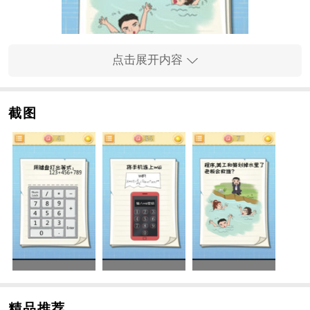
点击展开内容
截图
手游特色
1、大量的手游关卡，精彩有趣的手游玩法，每一关卡都
会给你意想不到的惊喜。
2、大脑燃烧手游玩法：你必须操作自己的大脑，不断进
行手游挑战。
3、有太多的手游主题和不同的手游玩法，您需要快速分
析手游。
手游玩法
1、轻松舒适的音乐背景，释放神经系统紧张；
精品推荐