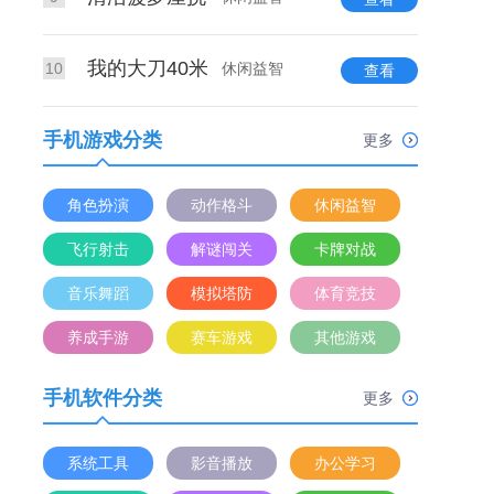
我的大刀40米
10
休闲益智
查看
手机游戏分类
更多
角色扮演
动作格斗
休闲益智
飞行射击
解谜闯关
卡牌对战
音乐舞蹈
模拟塔防
体育竞技
养成手游
赛车游戏
其他游戏
手机软件分类
更多
系统工具
影音播放
办公学习