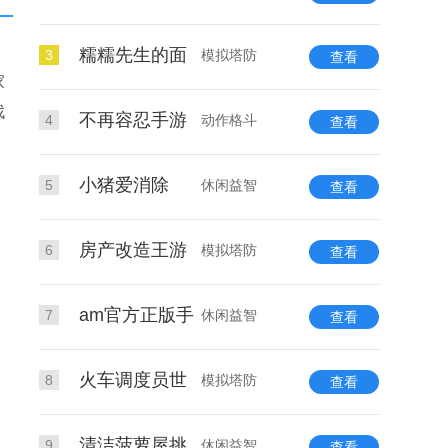
糯糯先生的面
3
模拟塔防
查看
家
找
不再容忍手游
4
动作格斗
查看
小猪爱消除
5
休闲益智
查看
房产改造王游
6
模拟塔防
查看
am官方正版手
7
休闲益智
查看
火车调度员世
8
模拟塔防
查看
清洁菠萝屋挑
9
休闲益智
查看