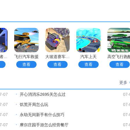
天空赛跑者VR
飞行汽车救援
大坡道赛车特技
汽车上天
高空飞行跑
查看
查看
查看
查看
更多
7-07
开心消消乐2695关怎么过
07-
7-07
饥荒开局怎么玩
07-
7-07
永劫无间新手有什么技巧
07-
7-07
摩尔庄园手游怎么经营餐厅
07-