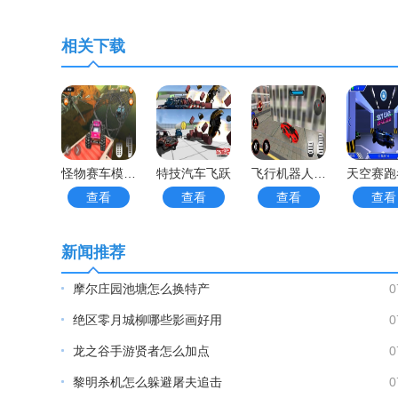
相关下载
怪物赛车模拟器
特技汽车飞跃
飞行机器人汽车大战
查看
查看
查看
查看
新闻推荐
摩尔庄园池塘怎么换特产
0
绝区零月城柳哪些影画好用
0
龙之谷手游贤者怎么加点
0
黎明杀机怎么躲避屠夫追击
0