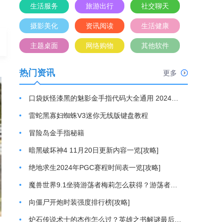
生活服务
旅游出行
社交聊天
摄影美化
资讯阅读
生活健康
主题桌面
网络购物
其他软件
热门资讯
更多
口袋妖怪漆黑的魅影金手指代码大全通用 2024最新金手指代码分享[攻略]
雷蛇黑寡妇蜘蛛V3迷你无线版键盘教程
冒险岛金手指秘籍
暗黑破坏神4 11月20日更新内容一览[攻略]
绝地求生2024年PGC赛程时间表一览[攻略]
魔兽世界9.1坐骑游荡者梅莉怎么获得？游荡者梅莉坐骑获取方法[攻略]
向僵尸开炮时装强度排行榜[攻略]
炉石传说术士的杰作怎么过？英雄之书解谜最后一关通关游戏攻略[攻略]