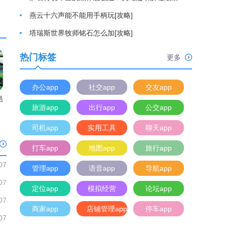
燕云十六声能不能用手柄玩[攻略]
塔瑞斯世界牧师铭石怎么加[攻略]
热门标签
更多
办公app
社交app
交友app
酷
旅游app
出行app
公交app
司机app
实用工具
聊天app
打车app
地图app
旅行app
07
管理app
语音app
导航app
07
定位app
模拟经营
论坛app
07
商家app
店铺管理app
停车app
07