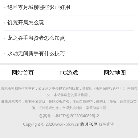
2、刺激手游体验，自由完成更多任务，享受更多惊喜。
绝区零月城柳哪些影画好用
3、拥有高度的手游自由度，沉浸其中，享受完成任务的
饥荒开局怎么玩
挑战。
更多好玩实用的手游，请持续关注
靠谱FC网
龙之谷手游贤者怎么加点
永劫无间新手有什么技巧
网站首页
FC游戏
网站地图
游戏版权归原作者享有，如无意之中侵犯了您的版权，请按照《版权保护投诉指引》 来信告
知，本站将应您的要求删除，
健康游戏忠告：抵制不良游戏，拒绝盗版游戏，注意自我保护，谨防上当受骗，适度游戏益
脑，沉迷游戏伤身，合理安排时间，享受健康生活
备案号：
粤ICP备2023064089号-2
Copyright ©
2026www.kpfcw.cn
靠谱FC网
版权所有