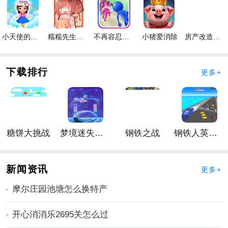
2、无论谁在玩这个手游，它都非常简单，非常耗时。
3、手游机制并不复杂。点击屏幕即可轻松存储。
小天使的冒险手游
糯糯先生的面包店手游
不再容忍手游
小猪爱消除
房产改造王游戏手机版手游
手游亮点
1、随意玩、挑战和尝试许多手游很有趣。
2、沉浸其中，整理冰箱，发挥动手能力。
下载排行
更多+
3、快乐有趣的放松减压手游，简单的绘画风格，不同的
任务，自由的挑战。
手游体验
1、每个人在开始的过程中都会得到最有趣的体验。毕
糖饼大挑战
梦境迷失星辰
钢铁之战
钢铁人英雄3D
竟，内容足够丰富。
2、在线后，完成所有排序任务后，您将在手游中获得更
多精彩时刻。
新闻资讯
更多+
3、您可以进入这里进行一次很好的尝试和体验，感受减
摩尔庄园池塘怎么换特产
压休闲手游的过程。
手游回顾
开心消消乐2695关怎么过
1、不同的项目、不同的类别和尺寸应随意安排。