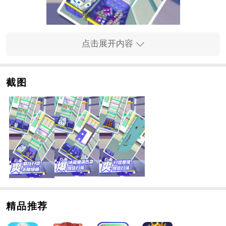
点击展开内容
截图
手游玩法
1、不同楼层设有不同的隔间，合理的空间规划有助于您
更好地整理冰箱。
2、根据您的分类方式、尺寸、商品类型，甚至品牌，一
切都取决于您，非常简单。
3、手游自由度高，所有物品都可以放入冰箱进入下一
关，换句话说，强迫症也可以进入福音。
手游特色
精品推荐
1、这绝对可以称为强迫症的福音手游。请把杂物收拾
好，放尽可能多的东西。