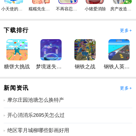
1、还有很多路要走，每条路都不一样，所以体验也不一
小天使的冒险手游
糯糯先生的面包店手游
不再容忍手游
小猪爱消除
房产改造王游戏手机版手游
样。
2、每次挑战时，你都应该选择一个永不停歇的堡垒。你
每次都应该注意选择，这样你就可以轻松地完成它。
下载排行
更多+
3、敌人的数量和要塞的数量是不同的，所以我们应该合
理安排，以便更容易突破包围。
手游回顾
1、在挑战中，我们必须关注自己的运营。只要有错误，
糖饼大挑战
梦境迷失星辰
钢铁之战
钢铁人英雄3D
敌人就会找到机会把失败变成胜利。
2、难度一点也不高。基本上，只要你按照新手指南学习
技能，你就可以解决任何级别的问题。
新闻资讯
更多+
3、敌人的力量会与难度有关，AI的智能会逐渐增加，这
摩尔庄园池塘怎么换特产
会大大增加你的力量。
更多好玩实用的手游，请持续关注
靠谱FC网
开心消消乐2695关怎么过
绝区零月城柳哪些影画好用