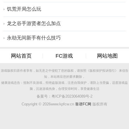
饥荒开局怎么玩
龙之谷手游贤者怎么加点
永劫无间新手有什么技巧
网站首页
FC游戏
网站地图
游戏版权归原作者享有，如无意之中侵犯了您的版权，请按照《版权保护投诉指引》 来信告
知，本站将应您的要求删除，
健康游戏忠告：抵制不良游戏，拒绝盗版游戏，注意自我保护，谨防上当受骗，适度游戏益
脑，沉迷游戏伤身，合理安排时间，享受健康生活
备案号：
粤ICP备2023064089号-2
Copyright ©
2026www.kpfcw.cn
靠谱FC网
版权所有