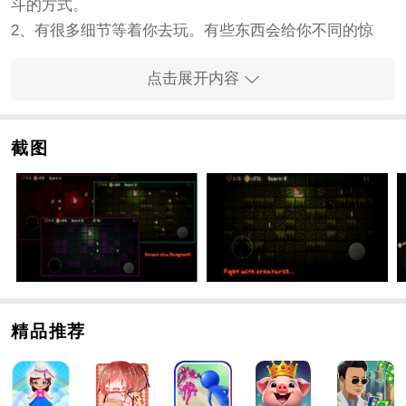
斗的方式。
2、有很多细节等着你去玩。有些东西会给你不同的惊
喜，并见证更令人震惊的手游方法。
点击展开内容
3、注意敌人和要塞的数量。更好的安排将更容易突破。
手游亮点
1、玩家现在需要的是自由奔跑和冒险，一个非常真实的
截图
跑酷手游，以及高水平的比赛。
2、这是一次真正的冒险。如果你准备好了，你必须加
油。我们必须努力变得更强。
3、超快跑步展示了你的真实水平，体验不同的跑酷和享
受快速跑步的冒险是很好的。
手游特色
1、复古可爱的Q版像素手游屏幕。
精品推荐
2、虚拟键操作简单，使用方便。
3、计划好你的路线，否则你的小勇士就会死。
手游体验