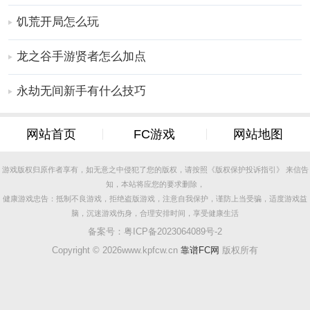
饥荒开局怎么玩
龙之谷手游贤者怎么加点
永劫无间新手有什么技巧
网站首页
FC游戏
网站地图
游戏版权归原作者享有，如无意之中侵犯了您的版权，请按照《版权保护投诉指引》 来信告
知，本站将应您的要求删除，
健康游戏忠告：抵制不良游戏，拒绝盗版游戏，注意自我保护，谨防上当受骗，适度游戏益
脑，沉迷游戏伤身，合理安排时间，享受健康生活
备案号：
粤ICP备2023064089号-2
Copyright ©
2026www.kpfcw.cn
靠谱FC网
版权所有