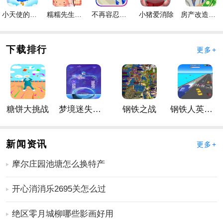
全新的战斗方式。
小天使的冒险手游
糯糯先生的面包店手游
不再容忍手游
小猪爱消除
房产改造王游戏手机版手游
3、3D格斗
动作
，各种形式的冒险，让我们更好的体验玩
的乐趣。
手游点评
下载排行
更多+
1、内容超赞，玩法有趣，各种副本等你自由探索。
2、相当多样和奇妙的冒险在mir世界的传说开始。
3、极其奇特的手游世界，在其中你可以自由选择武器和
各种装备来武装自己。
糖饼大挑战
梦境迷失星辰
钢铁之战
钢铁人英雄3D
更多好玩实用的手游，请持续关注
靠谱FC网
新闻资讯
更多+
摩尔庄园池塘怎么换特产
开心消消乐2695关怎么过
绝区零月城柳哪些影画好用