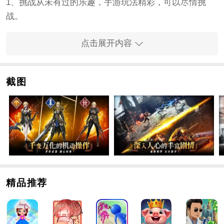
1、挑战从未有过的乐趣，手游玩法精彩，可以尽情挑
战。
2、您可以选择更多不同的手游任务，并在任务下设置各
点击展开内容
种手游内容。
3、在手游中的开放世界中自由探索，用它来完成许多等
待你去完成的精彩任务。
截图
手游特色
1、有很多好玩的挑战让你玩，玩家都能感受到一种奇特
的冒险。
2、在手游中全新的地图下，可以探索各种不同的场景。
3、会给玩家带来丰富的新内容，玩家会在这个开放的世
界里自由冒险。
手游优势
精品推荐
1、精彩的战斗方式，选择合适的战斗
角色
，快速参与更
多的战斗。
2、掌握一定的战斗技巧，不断尝试更多的技巧，创造出