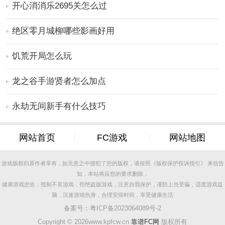
开心消消乐2695关怎么过
游体验。
更多好玩实用的手游，请持续关注
靠谱FC网
绝区零月城柳哪些影画好用
饥荒开局怎么玩
龙之谷手游贤者怎么加点
永劫无间新手有什么技巧
网站首页
FC游戏
网站地图
游戏版权归原作者享有，如无意之中侵犯了您的版权，请按照《版权保护投诉指引》 来信告
知，本站将应您的要求删除，
健康游戏忠告：抵制不良游戏，拒绝盗版游戏，注意自我保护，谨防上当受骗，适度游戏益
脑，沉迷游戏伤身，合理安排时间，享受健康生活
备案号：
粤ICP备2023064089号-2
Copyright ©
2026www.kpfcw.cn
靠谱FC网
版权所有