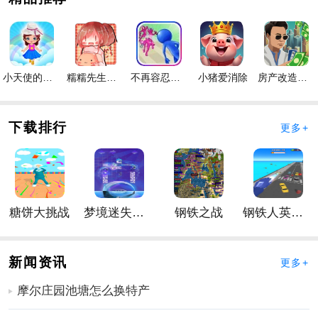
技打法，获得第一名；
3、收集足够的金币来购买各种道具，但要小心各种障碍
才能顺利到达目的地。
手游玩法
小天使的冒险手游
糯糯先生的面包店手游
不再容忍手游
小猪爱消除
房产改造王游戏手机版手游
1、一路向前挑战，完成超级减压休闲操作，你可以向前
走，跑得更有趣。
下载排行
更多+
2、这是一场跑酷手游。手游简单易用，主要是在各种场
景中尽可能快地运行；
3、你还可以在手游的屏幕上听到舒缓的音乐，这样玩家
可以全身心投入其中。
糖饼大挑战
梦境迷失星辰
钢铁之战
钢铁人英雄3D
手游简评
1、操作方法太简单。所有的朋友，无论老少，都能很快
掌握里面的手势。
新闻资讯
更多+
2、这款手游采用经典的3D特效设计，将挑战呈现在玩家
摩尔庄园池塘怎么换特产
面前，内容非常精彩。
3、动态的背景音乐和有趣的玩法可以给玩家带来很多手