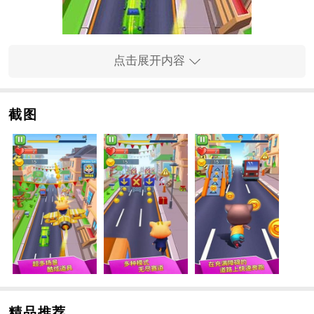
点击展开内容
截图
手游特色
1、丰富有趣的手游画风，积极参与，不同的猫咪可以主
动控制；
2、来和小猫们来一场精彩的跑酷挑战，创造你自己的手
游乐趣。
3、轻松有趣的挑战内容带来意想不到的惊喜。丰富的挑
战内容，让我们冲刺吧。
手游亮点
1、控制可爱的猫在大城市里表演酷跑酷。小心各种障碍
物；
2、避免各种危险，丰富有趣的短跑挑战，始终如一的竞
精品推荐