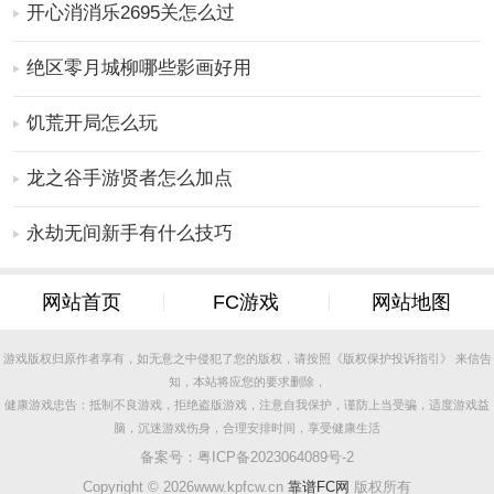
开心消消乐2695关怎么过
1、提供了很多有趣的图片，让你在玩的时候可以欣赏到
各种可爱的图片
绝区零月城柳哪些影画好用
2、当时间为零且手游失败时，您可以通过各种道具为手
游旅程增加难度
饥荒开局怎么玩
3、高效的手游故事、精彩的故事和多种手游模式可供自
龙之谷手游贤者怎么加点
由选择
更多好玩实用的手游，请持续关注
靠谱FC网
永劫无间新手有什么技巧
网站首页
FC游戏
网站地图
游戏版权归原作者享有，如无意之中侵犯了您的版权，请按照《版权保护投诉指引》 来信告
知，本站将应您的要求删除，
健康游戏忠告：抵制不良游戏，拒绝盗版游戏，注意自我保护，谨防上当受骗，适度游戏益
脑，沉迷游戏伤身，合理安排时间，享受健康生活
备案号：
粤ICP备2023064089号-2
Copyright ©
2026www.kpfcw.cn
靠谱FC网
版权所有