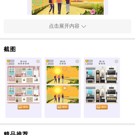
点击展开内容
截图
手游简介
1、是时候测试你的视力和手速了，很多级别都在等着你
挑战
2、训练视力，提高注意力时间，以清新可爱的风格玩耍
3、精彩的手游画面和独特的手游乐趣创新将让您体验不
同而轻松的手游
4、独特的手游场景和无尽的关卡挑战等着你的到来，各
种道具应有尽有
手游功能
1、玩家可以自由挑战各种不同的手游场景图形和丰富的
精品推荐