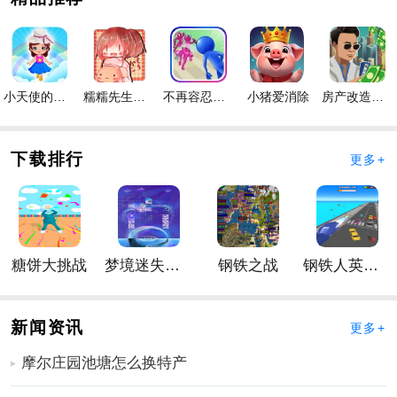
关卡，这对玩家的视力是一个极大的考验
2、玩家需要找到两张图片中的所有差异，才能通过关
卡、高清彩色图片并提高记忆力
3、过关有时间限制，在规定时间内找到所有线索，如果
小天使的冒险手游
糯糯先生的面包店手游
不再容忍手游
小猪爱消除
房产改造王游戏手机版手游
超过时间限制，挑战将失败
4、提供无限道具，可用于解锁关卡并帮助通过关卡，这
下载排行
更多+
很有趣
手游优势
1、睁大眼睛，在时限内找出差异，时间过得很快
2、如果你犯了一个错误，它会减少时间并增加手游的难
糖饼大挑战
梦境迷失星辰
钢铁之战
钢铁人英雄3D
度，所以一定要准确
3、每个级别都有几个难度，几十个级别，每个级别都精
心设计了不同的测试
新闻资讯
更多+
4、精彩的道具和新的
冒险
模式等着你去战斗，无数精心
摩尔庄园池塘怎么换特产
设计的细节和手游难度
找七找八怎么玩？