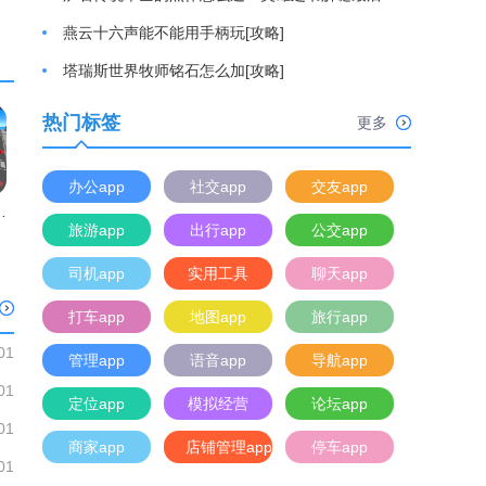
燕云十六声能不能用手柄玩[攻略]
塔瑞斯世界牧师铭石怎么加[攻略]
热门标签
更多
办公app
社交app
交友app
雄3D
旅游app
出行app
公交app
司机app
实用工具
聊天app
打车app
地图app
旅行app
01
管理app
语音app
导航app
01
定位app
模拟经营
论坛app
01
商家app
店铺管理app
停车app
01