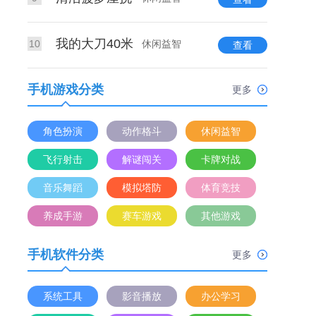
我的大刀40米
10
休闲益智
查看
手机游戏分类
更多
角色扮演
动作格斗
休闲益智
飞行射击
解谜闯关
卡牌对战
音乐舞蹈
模拟塔防
体育竞技
养成手游
赛车游戏
其他游戏
手机软件分类
更多
系统工具
影音播放
办公学习