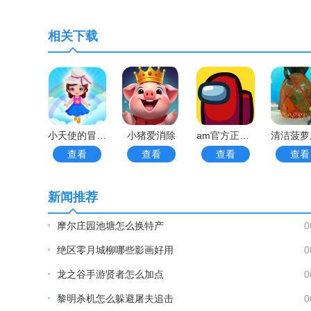
火车站模拟器好不好玩
相关下载
1、火车站模拟器是一款有趣好玩的驾驶模拟手游，
2、在这里，用户可以自由体验驾驶手游的乐趣，在
务。
小天使的冒险手游
小猪爱消除
am官方正版手游
3、玩家需要在指定时间内将货物送到指定地点，完成
查看
查看
查看
查看
更多好玩实用的手游，请持续关注
靠谱FC网
新闻推荐
摩尔庄园池塘怎么换特产
0
绝区零月城柳哪些影画好用
0
龙之谷手游贤者怎么加点
0
黎明杀机怎么躲避屠夫追击
0