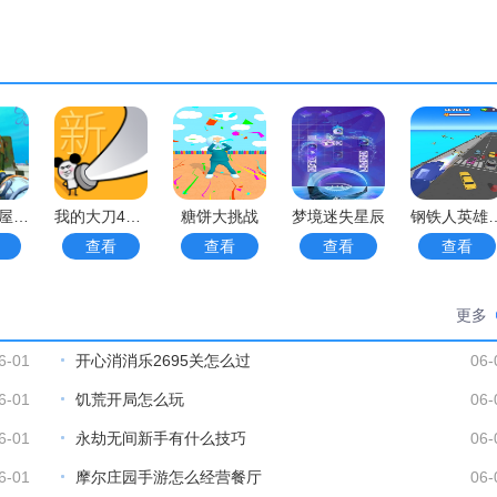
手游的图形设计非常丰富和令人兴奋。
手游中，玩家只需要驾驶自己的火车通过简单的操作来执行运输任
清洁菠萝屋挑战2手游
我的大刀40米手游
糖饼大挑战
梦境迷失星辰
钢铁人英
任务并获得货款。
查看
查看
查看
查看
更多
6-01
开心消消乐2695关怎么过
06-
6-01
饥荒开局怎么玩
06-
6-01
永劫无间新手有什么技巧
06-
6-01
摩尔庄园手游怎么经营餐厅
06-