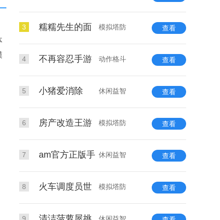
糯糯先生的面
3
模拟塔防
查看
体
模
不再容忍手游
4
动作格斗
查看
小猪爱消除
5
休闲益智
查看
房产改造王游
6
模拟塔防
查看
am官方正版手
7
休闲益智
查看
火车调度员世
8
模拟塔防
查看
清洁菠萝屋挑
9
休闲益智
查看