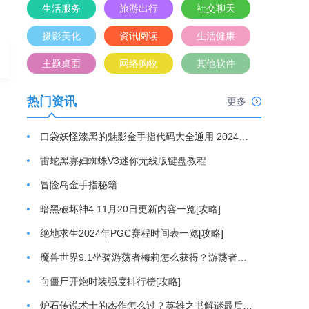
生活服务
旅游出行
社交聊天
摄影美化
资讯阅读
生活健康
主题桌面
网络购物
其他软件
热门资讯
更多
口袋妖怪漆黑的魅影金手指代码大全通用 2024最新金手指代码分享[攻略]
雷蛇黑寡妇蜘蛛V3迷你无线版键盘教程
冒险岛金手指秘籍
暗黑破坏神4 11月20日更新内容一览[攻略]
绝地求生2024年PGC赛程时间表一览[攻略]
魔兽世界9.1坐骑游荡者梅莉怎么获得？游荡者梅莉坐骑获取方法[攻略]
向僵尸开炮时装强度排行榜[攻略]
炉石传说术士的杰作怎么过？英雄之书解谜最后一关通关游戏攻略[攻略]