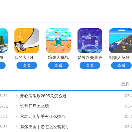
清洁菠萝屋挑战2手游
我的大刀40米手游
糖饼大挑战
梦境迷失星辰
钢铁人英
查看
查看
查看
查看
更多
5-31
开心消消乐2695关怎么过
05-
5-31
饥荒开局怎么玩
05-
5-31
永劫无间新手有什么技巧
05-
5-31
摩尔庄园手游怎么经营餐厅
05-