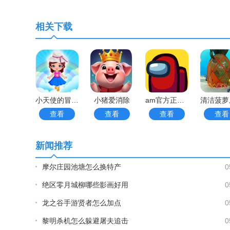
更多好玩实用的手游，请持续关注
靠谱FC网
相关下载
小天使的冒险手游
小猪爱消除
am官方正版手游
查看
查看
查看
查看
新闻推荐
摩尔庄园池塘怎么换特产
0
绝区零月城柳哪些影画好用
0
龙之谷手游贤者怎么加点
0
黎明杀机怎么躲避屠夫追击
0