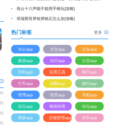
燕云十六声能不能用手柄玩[攻略]
塔瑞斯世界牧师铭石怎么加[攻略]
热门标签
更多
办公app
社交app
交友app
雄3D
旅游app
出行app
公交app
司机app
实用工具
聊天app
打车app
地图app
旅行app
31
管理app
语音app
导航app
31
定位app
模拟经营
论坛app
31
商家app
店铺管理app
停车app
31