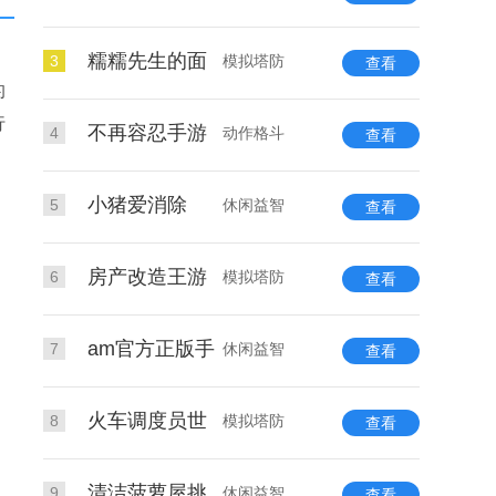
糯糯先生的面
3
模拟塔防
查看
的
行
不再容忍手游
4
动作格斗
查看
小猪爱消除
5
休闲益智
查看
房产改造王游
6
模拟塔防
查看
am官方正版手
7
休闲益智
查看
火车调度员世
8
模拟塔防
查看
清洁菠萝屋挑
9
休闲益智
查看