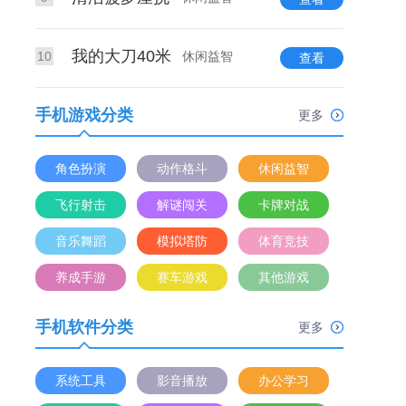
我的大刀40米
10
休闲益智
查看
手机游戏分类
更多
角色扮演
动作格斗
休闲益智
飞行射击
解谜闯关
卡牌对战
音乐舞蹈
模拟塔防
体育竞技
养成手游
赛车游戏
其他游戏
手机软件分类
更多
系统工具
影音播放
办公学习