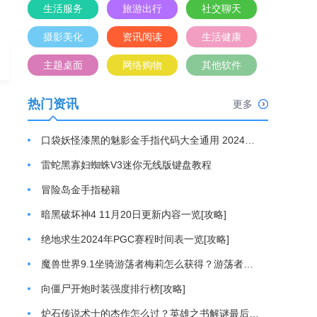
生活服务
旅游出行
社交聊天
摄影美化
资讯阅读
生活健康
主题桌面
网络购物
其他软件
热门资讯
更多
口袋妖怪漆黑的魅影金手指代码大全通用 2024最新金手指代码分享[攻略]
雷蛇黑寡妇蜘蛛V3迷你无线版键盘教程
冒险岛金手指秘籍
暗黑破坏神4 11月20日更新内容一览[攻略]
绝地求生2024年PGC赛程时间表一览[攻略]
魔兽世界9.1坐骑游荡者梅莉怎么获得？游荡者梅莉坐骑获取方法[攻略]
向僵尸开炮时装强度排行榜[攻略]
炉石传说术士的杰作怎么过？英雄之书解谜最后一关通关游戏攻略[攻略]