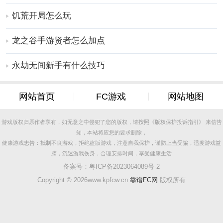
饥荒开局怎么玩
龙之谷手游贤者怎么加点
永劫无间新手有什么技巧
网站首页
FC游戏
网站地图
游戏版权归原作者享有，如无意之中侵犯了您的版权，请按照《版权保护投诉指引》 来信告
知，本站将应您的要求删除，
健康游戏忠告：抵制不良游戏，拒绝盗版游戏，注意自我保护，谨防上当受骗，适度游戏益
脑，沉迷游戏伤身，合理安排时间，享受健康生活
备案号：
粤ICP备2023064089号-2
Copyright ©
2026www.kpfcw.cn
靠谱FC网
版权所有