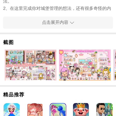
法。
2、在这里完成你对城堡管理的想法，还有很多奇怪的内
容供你尝试。
点击展开内容
3、发挥更好的效果完成这些内容，你会有很好的感觉得
到。
手游内容
截图
1、在
飞机
上我也很期待。毕竟，一到那里，我就可以去
五星级酒店，进入一个独特的度假村。
2、完美的设计风格和独特的画面感，让每个玩家看起来
更加精致，享受最佳体验。
3、解锁不同的场景，拍下珍贵的照片，留下纪念品，分
享给朋友，度过一个美好的假期。
手游特色
精品推荐
1、大量好玩又有教育意义的挑战和娱乐过程会让你更加
沉迷，感受到手游中最独特的乐趣。
2、完美的设计风格和独特的画面感，让每个玩家看起来