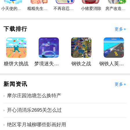
更加精致，享受最佳体验。
小天使的冒险手游
糯糯先生的面包店手游
不再容忍手游
小猪爱消除
房产改造王游戏手机版手游
3、你可以把这家特色酒店的外观和服务体验做得更完
美，让它的名声传遍整个区域。
托卡迷你城堡大酒店怎么联机
下载排行
更多+
1、手游是可以进行联机的,玩家可以邀请好友进行在手游
中发现不一样的手游场景。
2、酒店主题的
角色
扮演手游，探索更多地图场景，随心
享受无限惊喜，带来更多快乐。
糖饼大挑战
梦境迷失星辰
钢铁之战
钢铁人英雄3D
3、解锁更多场景，在酒店游泳池洗澡，拍出美丽的照
片，一键分享给朋友。各种设施一应俱全，完成了不同
的挑战和任务。
新闻资讯
更多+
更多好玩实用的手游，请持续关注
靠谱FC网
摩尔庄园池塘怎么换特产
开心消消乐2695关怎么过
绝区零月城柳哪些影画好用