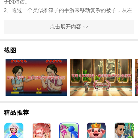
子的对话。
2、通过一个类似推箱子的手游来移动复杂的被子，从左
上角拿到钥匙，然后在右上角找到出口。
点击展开内容
3、然后穿过一个过道，看那个有图标的。你可以一直探
索到左边的隧道。
手游内容
截图
1、在这些情节中窥探和再现故事的本来状态，在现实和
记忆中寻找真实的片段。每个内存相当于一个级别。
2、在这个过程中，我们要寻找各种线索，从不同的人群
中了解真相和谎言。在手游中，玩家将穿越不同的年龄
层。
3、在几个小手游中探索故事背后的真相，通过古老的电
视机见证1960年到1980年的故事，寻找屏幕背后的真实
精品推荐
面貌。
手游优势
1、手游玩法多样，极具挑战性。