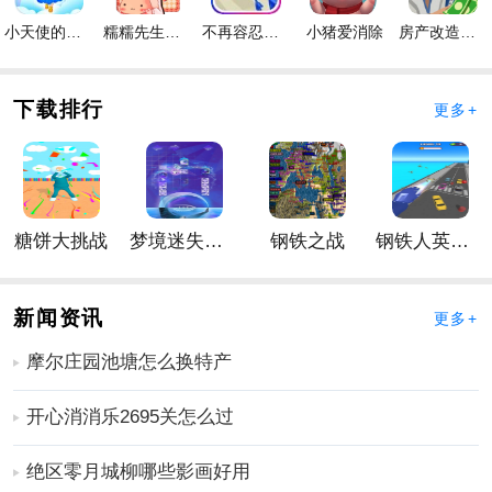
2、手游画面精致，场景非常梦幻。
小天使的冒险手游
糯糯先生的面包店手游
不再容忍手游
小猪爱消除
房产改造王游戏手机版手游
3、丰富的手游故事带你进入悬疑世界。
荧幕判官手游怎么玩
1、制作耗时近一年，手游剧情和画面中有大量隐喻等待
下载排行
更多+
玩家发现。
2、这个手游是社会的缩影。既讨论了舆论杀现象，又联
系了很多社会现实问题。
3、除了主线，手游中还有很多由真实故事改编的彩蛋，
糖饼大挑战
梦境迷失星辰
钢铁之战
钢铁人英雄3D
在其中寻找隐藏的章节也是乐趣之一。
更多好玩实用的手游，请持续关注
靠谱FC网
新闻资讯
更多+
摩尔庄园池塘怎么换特产
开心消消乐2695关怎么过
绝区零月城柳哪些影画好用