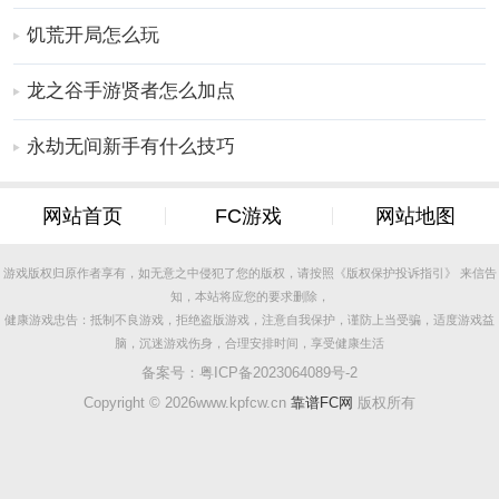
饥荒开局怎么玩
龙之谷手游贤者怎么加点
永劫无间新手有什么技巧
网站首页
FC游戏
网站地图
游戏版权归原作者享有，如无意之中侵犯了您的版权，请按照《版权保护投诉指引》 来信告
知，本站将应您的要求删除，
健康游戏忠告：抵制不良游戏，拒绝盗版游戏，注意自我保护，谨防上当受骗，适度游戏益
脑，沉迷游戏伤身，合理安排时间，享受健康生活
备案号：
粤ICP备2023064089号-2
Copyright ©
2026www.kpfcw.cn
靠谱FC网
版权所有