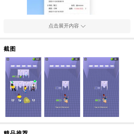
点击展开内容
截图
手游内容
1、经营厕所，设置各种智能化设施，增加收入；
2、需要保持干净整洁，全面升级设施，带来更多欢乐；
3、非常简单易用的操作模式，给玩家更多的惊喜。
手游特色
1、玩家可以在这款手游中体验不同的场景。玩家只需要
把马桶放在你认为需要的地方。
2、你现在已经到了忍耐的极限，如果不能尽快找到厕
所，你将面临尿裤子的尴尬事件。
3、提高
角色
的忍耐力，让你有更多的时间到达厕所，灵
精品推荐