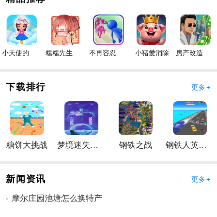
活应对无数困难。
手游玩法
1、自由组织人员，上厕所，处理各种特殊情况；
2、精彩的手游体验，多样的手游玩法任务，自由挑战，
小天使的冒险手游
糯糯先生的面包店手游
不再容忍手游
小猪爱消除
房产改造王游戏手机版手游
欢乐满满；
3、继续
冒险
，收获丰厚的手游奖励，体验刺激的手游体
下载排行
更多+
验。
手游亮点
1、给玩家带来无尽的欢乐，灵活躲避各种便便。旅行的
时间越长，获得的金币就越多。
糖饼大挑战
梦境迷失星辰
钢铁之战
钢铁人英雄3D
2、不限关卡，可以随意挑战，并且总能创下最好的记
录。
3、收集大量金币兑换各种道具，设计脑洞大，玩法非常
新闻资讯
更多+
魔幻有趣。
摩尔庄园池塘怎么换特产
厕所生活手游怎么玩
1、经营自己的厕所，升级改造，从普通的蹲坑到智能马