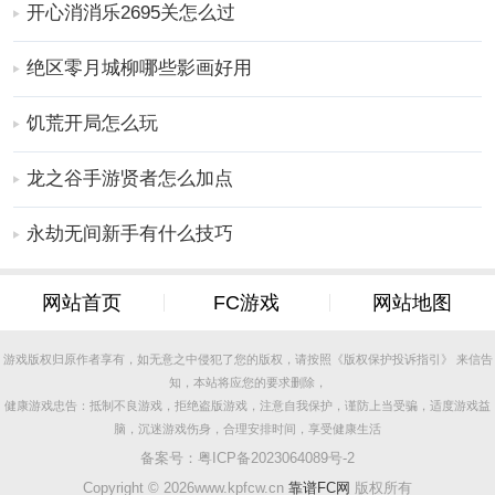
开心消消乐2695关怎么过
桶、黄金马桶、智能抽纸、智能垃圾桶。
2、全新设备升级，打造一个干净整洁无异味的厕所，手
绝区零月城柳哪些影画好用
游中玩家将组织更多的小人派对上厕所。
3、注意增加厕所设施，各项蹲位增加，排队上厕所，赚
饥荒开局怎么玩
取丰厚的收益。
龙之谷手游贤者怎么加点
更多好玩实用的手游，请持续关注
靠谱FC网
永劫无间新手有什么技巧
网站首页
FC游戏
网站地图
游戏版权归原作者享有，如无意之中侵犯了您的版权，请按照《版权保护投诉指引》 来信告
知，本站将应您的要求删除，
健康游戏忠告：抵制不良游戏，拒绝盗版游戏，注意自我保护，谨防上当受骗，适度游戏益
脑，沉迷游戏伤身，合理安排时间，享受健康生活
备案号：
粤ICP备2023064089号-2
Copyright ©
2026www.kpfcw.cn
靠谱FC网
版权所有