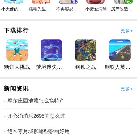
手游优势
小天使的冒险手游
糯糯先生的面包店手游
不再容忍手游
小猪爱消除
房产改造王游戏手机版手游
1、不同的角色，不同的生活，自由选择，感受精彩的起
伏；
下载排行
2、创造了各种场景，垂直绘画也极其精致，融入其中相
更多+
当愉快和令人兴奋；
3、增加一个大的情节值得感受，包括许多值得玩味的细
节。
更多好玩实用的手游，请持续关注
靠谱FC网
糖饼大挑战
梦境迷失星辰
钢铁之战
钢铁人英雄3D
新闻资讯
更多+
摩尔庄园池塘怎么换特产
开心消消乐2695关怎么过
绝区零月城柳哪些影画好用