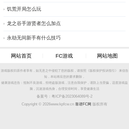
饥荒开局怎么玩
龙之谷手游贤者怎么加点
永劫无间新手有什么技巧
网站首页
FC游戏
网站地图
游戏版权归原作者享有，如无意之中侵犯了您的版权，请按照《版权保护投诉指引》 来信告
知，本站将应您的要求删除，
健康游戏忠告：抵制不良游戏，拒绝盗版游戏，注意自我保护，谨防上当受骗，适度游戏益
脑，沉迷游戏伤身，合理安排时间，享受健康生活
备案号：
粤ICP备2023064089号-2
Copyright ©
2026www.kpfcw.cn
靠谱FC网
版权所有