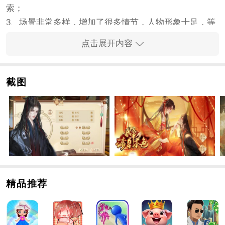
索；
3、场景非常多样，增加了很多情节，人物形象十足，等
待你的感受。
点击展开内容
手游特色
1、有许多级别的任务。每一个选择对我们来说都是一个
巨大的考验。沉浸式的故事和情节带给我们，
截图
2、每个人物的形象既生动又生动。它可以不断探索情节
并发现新内容，
3、除了最好的结局，许多分支任务的情节也非常丰富，
完美地还原了古代宫廷的生活。
手游亮点
1、谨慎选择。一开始，你应该足智多谋，有不同的想
法。
精品推荐
2、有无数漂亮的衣服。你穿得越漂亮，你就越漂亮。
3、有那么多章节等着你解锁。主要情节很精彩，情节也
有分支。你可以自由选择故事的方向。