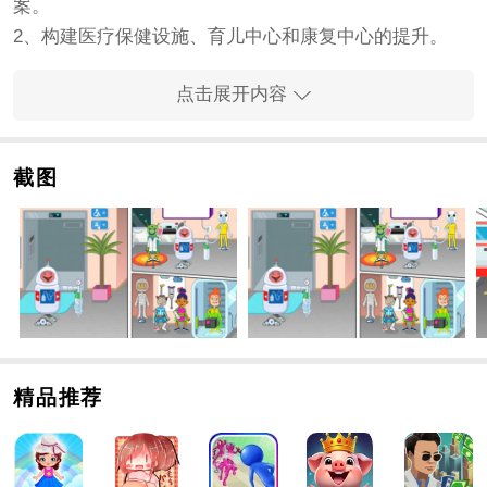
案。
2、构建医疗保健设施、育儿中心和康复中心的提升。
3、有趣的任务和挑战，可获得各种奖励和成就。
点击展开内容
手游内容
1、玩家可以扮演患者和医生，感受医疗服务的全过程。
2、托卡世界明星医生的医疗设施、育儿中心和康复设施
截图
等都可供玩家建设。
3、每个设施都拥有丰富的功能，包括新手指导、病例收
集、治疗方案和患者咨询等。
手游亮点
1、独特的教学模式，可帮助玩家学习医学知识。
2、各种各样有趣的活动和挑战等待着玩家去完成。
3、手游中出现的各种特色疾病和治疗方案将让玩家更深
精品推荐
入地了解医疗服务。
手游优势
1、与现实医疗领域的联系可使玩家更好地了解医疗保健