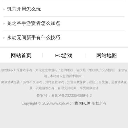
饥荒开局怎么玩
龙之谷手游贤者怎么加点
永劫无间新手有什么技巧
网站首页
FC游戏
网站地图
游戏版权归原作者享有，如无意之中侵犯了您的版权，请按照《版权保护投诉指引》 来信告
知，本站将应您的要求删除，
健康游戏忠告：抵制不良游戏，拒绝盗版游戏，注意自我保护，谨防上当受骗，适度游戏益
脑，沉迷游戏伤身，合理安排时间，享受健康生活
备案号：
粤ICP备2023064089号-2
Copyright ©
2026www.kpfcw.cn
靠谱FC网
版权所有