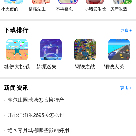
行业的现状和变化。
小天使的冒险手游
糯糯先生的面包店手游
不再容忍手游
小猪爱消除
房产改造王游戏手机版手游
2、手游中的新手教程可以帮助玩家快速上手和熟悉手游
內容。
3、手游的各项功能和内容得到了完善和严格的检查，确
下载排行
更多+
保了它的质量和稳定性。
托卡世界明星医生手游怎么玩
1、玩家可以通过点击患者、设施或任务列表来启动手
游。
糖饼大挑战
梦境迷失星辰
钢铁之战
钢铁人英雄3D
2、对于有求知欲的玩家，新手教程可以给予他们关于托
卡世界明星医生手游内容和玩法的详细解释。
3、在您建设设施、治疗患者或接受挑战任务的过程中，
新闻资讯
更多+
通过仔细观察和分析可以使您更快地了解手游的内容和
摩尔庄园池塘怎么换特产
特点。
更多好玩实用的手游，请持续关注
靠谱FC网
开心消消乐2695关怎么过
绝区零月城柳哪些影画好用