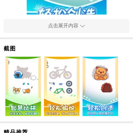
点击展开内容
手游特色
截图
1、海量高清拼图图片，让您爱不释手。
2、支持自定义难度，满足不同水平的玩家需求。
3、手游操作简单，仅需轻触屏幕即可完成拼图。
手游内容
1、拼图主题丰富多彩，包括动物、自然风光、建筑等各
种元素。
2、每个主题都涵盖多个难度等级，从初级到高级，满足
不同玩家的挑战需求。
3、手游内置保存功能，让您随时中断手游，下次开启时
可继续拼图。
手游亮点
精品推荐