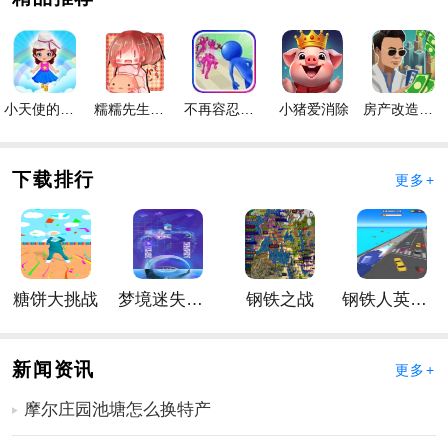
1、美丽的高清图片质量，让您身临其境，感受到拼图的
魅力。
2、耳目一新的新颖拼图玩法，让您拥有不一样的手游体
验。
小天使的冒险手游
糯糯先生的面包店手游
不再容忍手游
小猪爱消除
房产改造王游戏手机版手游
3、稳定的手游运行和快速的图片加载能力，让您畅快玩
手游。
下载排行
更多+
手游优势
1、完全免费下载，不需要任何付费操作，让您尽情享受
手游乐趣。
2、操作简单，玩家可以自由选择难度等级，满足不同的
糖饼大挑战
梦境迷失星辰
钢铁之战
钢铁人英雄3D
挑战要求。
3、内置保存功能和多种主题，让您拥有更丰富的手游体
验。
新闻资讯
更多+
拼图小世界玩法
摩尔庄园池塘怎么换特产
1、打开手游，选择自己感兴趣的主题。
2、选择不同难度等级，开始拼图，可使用工具辅助完