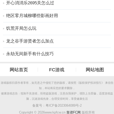
开心消消乐2695关怎么过
成。
3、完成拼图后，可保存并分享自己的作品。
绝区零月城柳哪些影画好用
更多好玩实用的手游，请持续关注
靠谱FC网
饥荒开局怎么玩
龙之谷手游贤者怎么加点
永劫无间新手有什么技巧
网站首页
FC游戏
网站地图
游戏版权归原作者享有，如无意之中侵犯了您的版权，请按照《版权保护投诉指引》 来信告
知，本站将应您的要求删除，
健康游戏忠告：抵制不良游戏，拒绝盗版游戏，注意自我保护，谨防上当受骗，适度游戏益
脑，沉迷游戏伤身，合理安排时间，享受健康生活
备案号：
粤ICP备2023064089号-2
Copyright ©
2026www.kpfcw.cn
靠谱FC网
版权所有