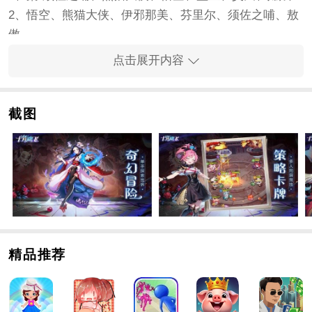
2、悟空、熊猫大侠、伊邪那美、芬里尔、须佐之哺、敖
傲
3、小阎王+昊天+伊邪那美+魔尼子+嫦娥
点击展开内容
4、悟空+熊猫+嫦娥+摩尼子+苏丽尔
手游介绍
1、每打败一次怪物，装备和黄金都会掉落，每一次付出
截图
都会有回报。
2、使用100多张卡和30多种组合进行战略战斗，打开各
种隐藏的手游选项。
3、更多守护者可以混搭组合，叠加攻防能力，打造自己
的特种兵。
手游亮点
1、高爆率抽卡:在线连续送200张抽卡，修佛系统。
精品推荐
2、等级共享:共振镇，等级共享，新卡易提，上亿战力
快。
3、超自由战略:调整神魔位置，自由搭配组合技能，战略