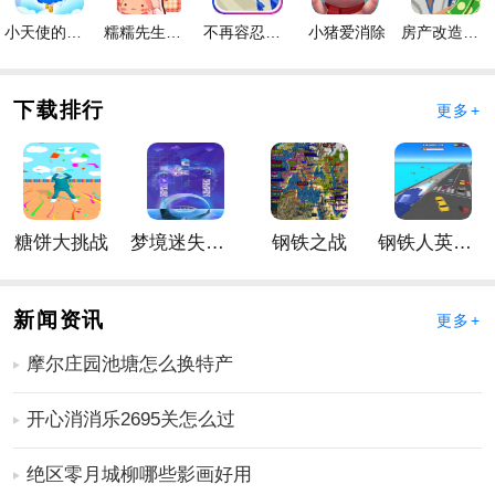
战斗无限，可以自由洗。
小天使的冒险手游
糯糯先生的面包店手游
不再容忍手游
小猪爱消除
房产改造王游戏手机版手游
手游优势
1、超一流的美术团队创作出风格多变的宠物，从可爱的
下载排行
更多+
宠物到野生动物，应有尽有。
2、大量的图纸可供你存放，对图纸的控制一定不能错
过。
3、超过200种已知的战斗宠物和无数未知的奇异生物等
着你去发现。
糖饼大挑战
梦境迷失星辰
钢铁之战
钢铁人英雄3D
手游特色
1、随机事件随机出现，只需一个小小的事件就能提升你
新闻资讯
更多+
的战力，削弱魔法攻击，掉落大量金币钻石，还能开启
隐藏的玩法，体验你神秘的快乐。
摩尔庄园池塘怎么换特产
2、在这里不仅可以升级卡牌，还可以完成精灵和追随者
开心消消乐2695关怎么过
的进阶，每次打败怪物都会掉落装备和金币，在这里的
每一次努力都会有回报。
绝区零月城柳哪些影画好用
3、100多张卡牌，30多种组合技能供你选择，多几个守