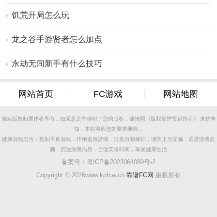
护神可以随意搭配，叠加攻防能力，只要你愿意，就能
饥荒开局怎么玩
打造出属于你的独一无二的军团。
更多好玩实用的手游，请持续关注
靠谱FC网
龙之谷手游贤者怎么加点
永劫无间新手有什么技巧
网站首页
FC游戏
网站地图
游戏版权归原作者享有，如无意之中侵犯了您的版权，请按照《版权保护投诉指引》 来信告
知，本站将应您的要求删除，
健康游戏忠告：抵制不良游戏，拒绝盗版游戏，注意自我保护，谨防上当受骗，适度游戏益
脑，沉迷游戏伤身，合理安排时间，享受健康生活
备案号：
粤ICP备2023064089号-2
Copyright ©
2026www.kpfcw.cn
靠谱FC网
版权所有