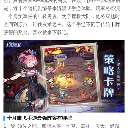
游。具有探索RPG玩法的高度自由度，多种互动场景解
谜，近十个随机剧情带来沉浸式手游体验。玩家将扮演
一个肩负重任的年轻勇者。为了拯救大陆，他将穿越时
空回到原点，讨伐灾难之主。这个手游不同于传统
卡牌
获得的奖金。喜欢就来下载吧。
十月鹰飞手游最强阵容有哪些
1、槃·须佐之哺、熊猫大侠、悟空、盖亚、昊天、嫦娥