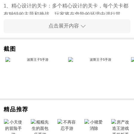
1、精心设计的关卡：多个精心设计的关卡，每个关卡都
有独特的主题和挑战。玩家将在危险的环境中进行冒
险，探索迷宫般的地下城堡并解决谜题。
点击展开内容
2、丰富多样的武器和技能：玩家可以逐步解锁各种武器
和技能，如剑技、冲刺、跳跃和反击等。这些武器和技
能不仅可以帮助玩家战胜敌人，还可以在解决谜题时发
截图
挥重要作用。
3、令人陶醉的画面和音效：最新的图形技术展现了令人
叹为观止的视觉效果。细腻的绘画风格、精致的场景设
计以及动态的音效，让玩家仿佛身临其境。
手游亮点
1、跨越时空的冒险：玩家将体验到一个跨越时空的冒险
故事，手游中穿越不同时代的场景将给玩家带来全新的
精品推荐
视觉和心理体验。
2、创新的战斗系统：引入了创新的战斗系统，玩家可以
通过连续的攻击和连击技巧，以更加华丽的方式战胜敌