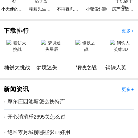
人。
小天使的冒险手游
糯糯先生的面包店手游
不再容忍手游
小猪爱消除
房产改造王游戏手机版手游
3、刺激的平衡行走：平衡行走是波斯王子系列手游的经
典元素之一，玩家需要通过高难度的平衡行走挑战来解
下载排行
更多+
锁更多的奖励和隐藏关卡。
手游优势
1、丰富的手游内容：拥有丰富多样的关卡和任务，玩家
可以投入数小时的手游时间，探索各种挑战和谜题。
2、精心设计的画面和音效：开发团队在手游的图形和音
糖饼大挑战
梦境迷失星辰
钢铁之战
钢铁人英雄3D
效方面下足了功夫，让玩家在玩手游的同时享受到极致
的视听盛宴。
新闻资讯
更多+
3、充满挑战性的手游体验：不仅有多样化的战斗与解
谜，还有令人惊叹的平衡行走和跳跃技巧，挑战性非常
摩尔庄园池塘怎么换特产
高，能对玩家的操作和反应能力提出更高要求。
开心消消乐2695关怎么过
波斯王子5手游怎么玩
1、首先，我们需要在迷宫中找到一个宝箱，打开它就可
绝区零月城柳哪些影画好用
以得到一把钥匙。