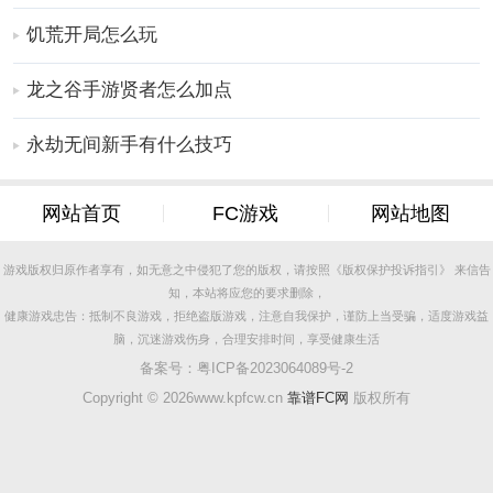
2、然后我们会收集盒子里所有的金币，这样我们就可以
饥荒开局怎么玩
解锁下一关了。
3、当我们完成一关，我们将进入下一关，这个时候，我
龙之谷手游贤者怎么加点
们需要用我们的武器消灭敌人。
4、击败所有敌人后，我们可以顺利通关。
永劫无间新手有什么技巧
更多好玩实用的手游，请持续关注
靠谱FC网
网站首页
FC游戏
网站地图
游戏版权归原作者享有，如无意之中侵犯了您的版权，请按照《版权保护投诉指引》 来信告
知，本站将应您的要求删除，
健康游戏忠告：抵制不良游戏，拒绝盗版游戏，注意自我保护，谨防上当受骗，适度游戏益
脑，沉迷游戏伤身，合理安排时间，享受健康生活
备案号：
粤ICP备2023064089号-2
Copyright ©
2026www.kpfcw.cn
靠谱FC网
版权所有