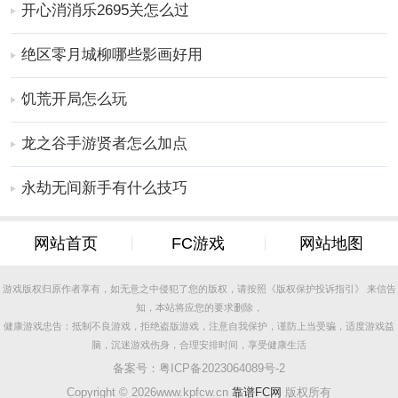
开心消消乐2695关怎么过
3、与好友的欢乐战斗将激烈上演，展现你完美的射箭技
巧
绝区零月城柳哪些影画好用
推荐理由
是一款Q版风格的射箭竞技手游，这个手游的玩法非常丰
饥荒开局怎么玩
富。玩家扮演一名射箭运动员，挑战各式各样的关卡；
并与其他玩家实时竞技，一较高下，可以在手游中挑战
龙之谷手游贤者怎么加点
不同的玩法，解锁不同的关卡在手游中进行挑战。在手
永劫无间新手有什么技巧
游中，玩家可以不断挑战，磨练自己的技能，让自己变
得更加强大，在手游中可以获得的奖励也就越多。
更多好玩实用的手游，请持续关注
靠谱FC网
网站首页
FC游戏
网站地图
游戏版权归原作者享有，如无意之中侵犯了您的版权，请按照《版权保护投诉指引》 来信告
知，本站将应您的要求删除，
健康游戏忠告：抵制不良游戏，拒绝盗版游戏，注意自我保护，谨防上当受骗，适度游戏益
脑，沉迷游戏伤身，合理安排时间，享受健康生活
备案号：
粤ICP备2023064089号-2
Copyright ©
2026www.kpfcw.cn
靠谱FC网
版权所有