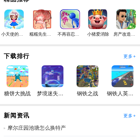
手游奖励；
2、充分发挥你的实力，还可以使用各种手游道具在手游
中获胜；
3、手游中的手游关卡非常多，玩家可以在手游中挑战各
小天使的冒险手游
糯糯先生的面包店手游
不再容忍手游
小猪爱消除
房产改造王游戏手机版手游
种关卡。
手游内容
下载排行
更多+
1、关卡模式关卡数量多，内容丰富。玩家可以在关卡模
式中磨练自己的射箭技巧。
2、在战斗模式中，玩家可以根据自己的喜好来开发装
备。
3、与其他玩家竞争，参加每周联赛，享受竞技乐趣。
糖饼大挑战
梦境迷失星辰
钢铁之战
钢铁人英雄3D
叫我神箭手手游优势
1、收集酷炫的射箭装备，完成射箭技巧的比拼，体验射
新闻资讯
更多+
箭的真正乐趣
摩尔庄园池塘怎么换特产
2、成为高超的射箭艺术大师，有趣的射箭技巧将在这里
上演