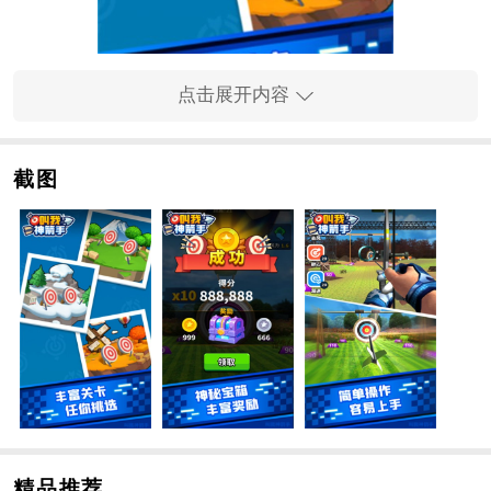
点击展开内容
手游亮点
截图
1、在手游中展现你真实的手游实力，射击更多的手游道
具即可获胜；
2、击败手游中的其他手游敌人后，即可轻松获得手游奖
励；
3、手游中的画面非常真实，玩家可以感受到身临其境的
射击场景；
4、玩法比较简单。玩家可以在手游中解锁不同形状的弓
箭。
手游说明
1、在手游中，你需要与对手进行不同的比赛，才能获得
精品推荐