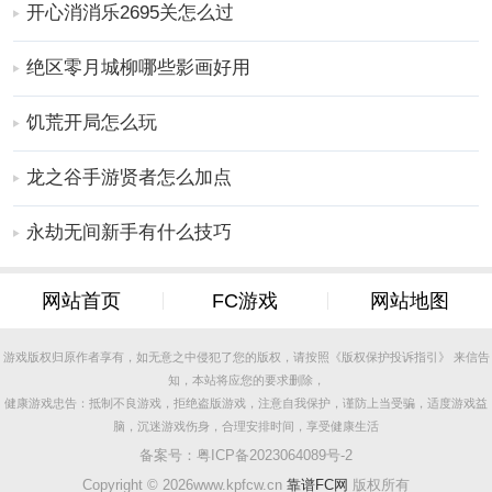
开心消消乐2695关怎么过
激活一些高级、高冷却时间的攻击，快速提高击杀效
率；
绝区零月城柳哪些影画好用
3、手游玩法非常简单易上手。同时，玩家可以通过在手
游中不断地破坏、摧毁星球来解锁更多的手游内容。
饥荒开局怎么玩
星球轰炸手游特色
龙之谷手游贤者怎么加点
1、手游中无限的资源让玩家一开始就有强大的战斗输出
能力，快速摧毁星球体验毁灭一切的乐趣；
永劫无间新手有什么技巧
2、手游中，玩家可以在生成页面选择直接解锁5个商城
中的特殊攻击方式。毁灭星球时，可以利用这些攻击快
网站首页
FC游戏
网站地图
速毁灭星球获取资源；
3、手游中，只要玩家的攻击触及星球核心，就可以直接
游戏版权归原作者享有，如无意之中侵犯了您的版权，请按照《版权保护投诉指引》 来信告
造成星球崩溃，直接解锁下一颗星球，并直接向玩家计
知，本站将应您的要求删除，
算剩余积分。
健康游戏忠告：抵制不良游戏，拒绝盗版游戏，注意自我保护，谨防上当受骗，适度游戏益
手游玩法
脑，沉迷游戏伤身，合理安排时间，享受健康生活
1、丰富的玩法和内容让你自由尝试，在这里你可以感受
备案号：
粤ICP备2023064089号-2
到积累的战斗和
冒险
；
Copyright ©
2026www.kpfcw.cn
靠谱FC网
版权所有