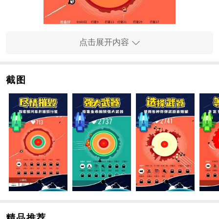
点击展开内容
截图
推荐理由
1、探索行星
玩家将驾驶飞船在太阳系中不规则移动，可以探索太阳
系的各大行星
2、摧毁行星
找到星球的弱点，发射导弹轰击坏星球，成功摧毁星球
就是你的目标
3、升级装备
摧毁星球后，你可以升级你的飞船和导弹来攻击其他星
精品推荐