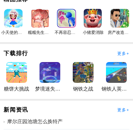
系，还可以解锁新的关卡
手游优势
1、给玩家带来有趣的街机手游玩法，在太阳系中来回穿
梭
小天使的冒险手游
糯糯先生的面包店手游
不再容忍手游
小猪爱消除
房产改造王游戏手机版手游
2、各种关卡可解锁使用，金币解锁更多飞船导弹
3、使用简单直观的点击玩法，找到各大行星的弱点，更
下载排行
更多+
快地突破关卡
手游内容
1、简单神奇的玩法，多彩的太阳系星球主题
2、自由发挥，用最快最短的时间摧毁星球
糖饼大挑战
梦境迷失星辰
钢铁之战
钢铁人英雄3D
3、丰富的道具，经典街机玩法，找到致命弱点
手游说明
1、在手游中，玩家在手游开始时可以获得大量达到上限
新闻资讯
更多+
的手游分数和钻石资源。玩家可以直接解锁和升级自己
摩尔庄园池塘怎么换特产
的各种科技选项和一些强大的攻击手段；
2、手游中，玩家的普通攻击会自动触发，玩家可以手动