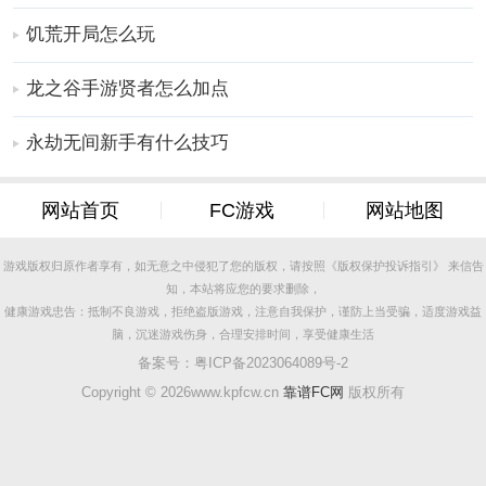
赛，也能感受到越野车给玩家带来的极致性能。
饥荒开局怎么玩
3、在驾驶的过程中还可以随意切换不同的视角，可以感
受到不同视角给玩家带来的精彩手游体验。
龙之谷手游贤者怎么加点
更多好玩实用的手游，请持续关注
靠谱FC网
永劫无间新手有什么技巧
网站首页
FC游戏
网站地图
游戏版权归原作者享有，如无意之中侵犯了您的版权，请按照《版权保护投诉指引》 来信告
知，本站将应您的要求删除，
健康游戏忠告：抵制不良游戏，拒绝盗版游戏，注意自我保护，谨防上当受骗，适度游戏益
脑，沉迷游戏伤身，合理安排时间，享受健康生活
备案号：
粤ICP备2023064089号-2
Copyright ©
2026www.kpfcw.cn
靠谱FC网
版权所有