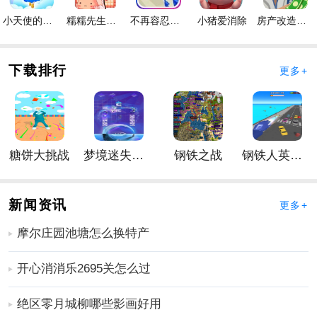
3、通过车辆驾驶，你不仅可以体验征服山路的乐趣，还
小天使的冒险手游
糯糯先生的面包店手游
不再容忍手游
小猪爱消除
房产改造王游戏手机版手游
可以积累更多的驾驶技能。
手游说明
1、体验越野驾驶的伟大
冒险
。每个玩家都可以体验自由
下载排行
更多+
荒野驾驶的乐趣。
2、蜿蜒山路过关即可获得指定奖励，体验越野乐趣。
3、多种视角切换带来最真实的感觉。玩家将驾驶越野车
在手游的各个区域进行驾驶模拟。
糖饼大挑战
梦境迷失星辰
钢铁之战
钢铁人英雄3D
手游内容
1、获得更多驾驶乐趣，不断提升自身实力。
2、可以使用的道具非常多，全部采用3D手游图形。
新闻资讯
更多+
3、获得极高的手游分数，成功对抗更多高手。
摩尔庄园池塘怎么换特产
手游优势
1、玩家都可以在这里体验到非常自由的荒野驾驶的乐
开心消消乐2695关怎么过
趣，感受到越野冒险带来的各种精彩体验。
2、可以驾驶着不同的赛车在各种复杂的环境中进行比
绝区零月城柳哪些影画好用