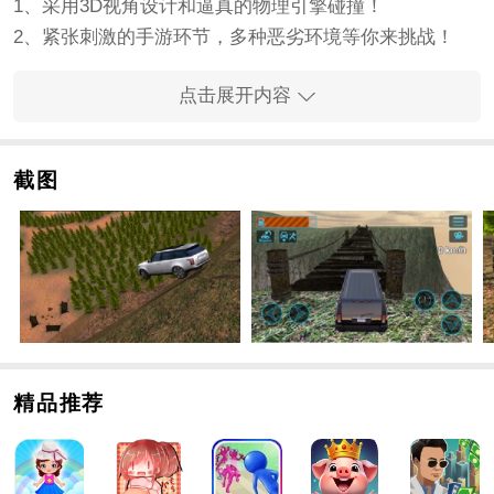
1、采用3D视角设计和逼真的物理引擎碰撞！
2、紧张刺激的手游环节，多种恶劣环境等你来挑战！
3、随意切换视角驾驶，给您带来更真实的驾驶体验！
点击展开内容
4、丰富的手游关卡设计，挑战你的驾驶技巧！
手游特色
1、在设置中，您可以调整按钮的位置、大小、风格等，
截图
找到适合的驾驶风格。
2、丰富的关卡地形设计考验玩家的操作技巧，获得尽可
能多的奖励。
3、仔细观察远处的地形场景，及时调整车速，确保您安
全稳定地渡过危险。
4x4越野模拟手游亮点
1、在越野驾驶模拟器中，所有4x4越野车均配备差速锁
精品推荐
和绞盘功能。
2、你不仅可以在手游中灵活操作玩法，还可以自由选择
玩法。