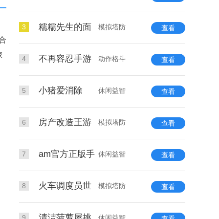
糯糯先生的面
3
模拟塔防
查看
合
旅
不再容忍手游
4
动作格斗
查看
小猪爱消除
5
休闲益智
查看
房产改造王游
6
模拟塔防
查看
am官方正版手
7
休闲益智
查看
火车调度员世
8
模拟塔防
查看
清洁菠萝屋挑
9
休闲益智
查看