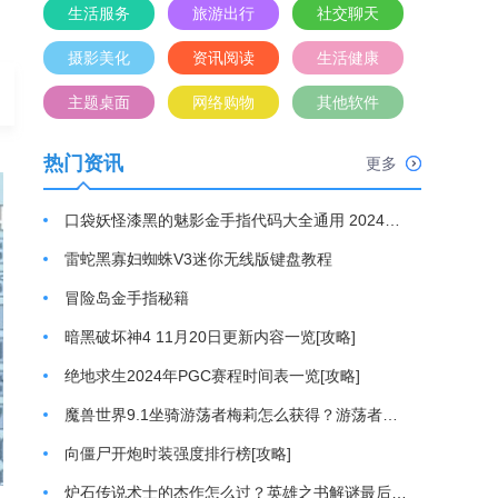
生活服务
旅游出行
社交聊天
摄影美化
资讯阅读
生活健康
主题桌面
网络购物
其他软件
热门资讯
更多
口袋妖怪漆黑的魅影金手指代码大全通用 2024最新金手指代码分享[攻略]
雷蛇黑寡妇蜘蛛V3迷你无线版键盘教程
冒险岛金手指秘籍
暗黑破坏神4 11月20日更新内容一览[攻略]
绝地求生2024年PGC赛程时间表一览[攻略]
魔兽世界9.1坐骑游荡者梅莉怎么获得？游荡者梅莉坐骑获取方法[攻略]
向僵尸开炮时装强度排行榜[攻略]
炉石传说术士的杰作怎么过？英雄之书解谜最后一关通关游戏攻略[攻略]