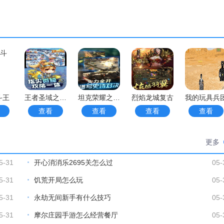
要亲力亲为。
效率。
待准备。
，解锁更多玩法内容。
斗王
王者圣域之至尊蓝月
坦克荣耀之传奇王者小米版
烈焰龙城复古
我的玩具兵
查看
查看
查看
查看
更多
5-31
开心消消乐2695关怎么过
05-
5-31
饥荒开局怎么玩
05-
5-31
永劫无间新手有什么技巧
05-
5-31
摩尔庄园手游怎么经营餐厅
05-