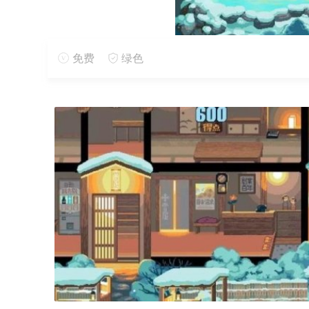
免费
绿色
手游特色
1、客人们会对服务做出真实的评价，好评度直接影
2、多样化的装饰道具可以自由搭配，打造独具风格的
3、不同季节会举办特色活动，增添经营乐趣。
手游背景
1、这是一个被白雪覆盖的温泉小镇，继承一家历史悠
2、小镇因独特的温泉资源而闻名，吸引着各地游客前
3、作为新一代经营者，肩负着振兴老字号旅馆的重任
手游内容