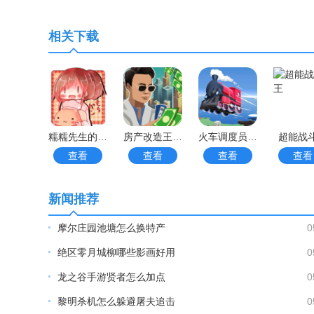
1、经营管理需要面面俱到，从客房整理到温泉维护都
相关下载
2、随着旅馆规模扩大，还要合理调配员工，提升服务
3、定期举办的节日活动能带来更多客流，提前做好接
4、靠谱FC网玩家可通过完成各种经营目标获得奖励
糯糯先生的面包店手游
房产改造王游戏手机版手游
火车调度员世界手游
超能战
5、不同类型的客人有着各自的喜好，要因人制宜。
查看
查看
查看
查看
更多好玩实用的手游，请持续关注靠谱FC网
新闻推荐
摩尔庄园池塘怎么换特产
0
绝区零月城柳哪些影画好用
0
龙之谷手游贤者怎么加点
0
黎明杀机怎么躲避屠夫追击
0