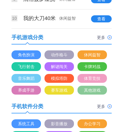
我的大刀40米
10
休闲益智
查看
手机游戏分类
更多
角色扮演
动作格斗
休闲益智
飞行射击
解谜闯关
卡牌对战
音乐舞蹈
模拟塔防
体育竞技
养成手游
赛车游戏
其他游戏
手机软件分类
更多
系统工具
影音播放
办公学习