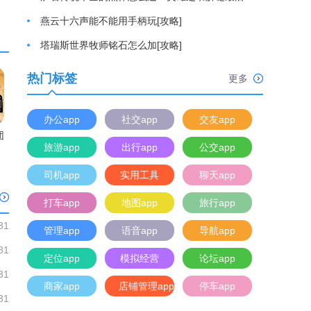
燕云十六声能不能用手柄玩[攻略]
塔瑞斯世界牧师铭石怎么加[攻略]
热门标签
更多
办公app
社交app
交友app
团
旅游app
出行app
公交app
司机app
实用工具
聊天app
打车app
地图app
旅行app
31
管理app
语音app
导航app
31
定位app
模拟经营
论坛app
31
商家app
店铺管理app
停车app
31