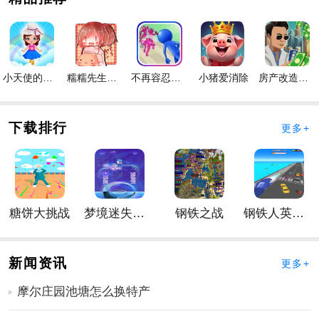
专属的机遇。
5、在行驶旅程中，不断升级你的车辆，以提升其功能和
系统效能。
6、留意每个关卡中的收集任务，它们将为你带来极为实
小天使的冒险手游
糯糯先生的面包店手游
不再容忍手游
小猪爱消除
房产改造王游戏手机版手游
用的道具资源。
下载排行
更多+
糖饼大挑战
梦境迷失星辰
钢铁之战
钢铁人英雄3D
新闻资讯
更多+
摩尔庄园池塘怎么换特产