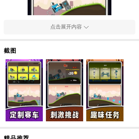
点击展开内容
截图
暴爽太空车手游特色
1、专注于你的专属行星目标，你将能发掘出它们独特的
挑战元素及内容精髓。
2、靠谱FC网玩家需探寻适宜的路径，巧妙地穿越崎岖的
山坡路段。
3、你可以根据个人创意对
赛车
进行改造，从而拥有一辆
独具魅力、精致无比的座驾。
4、当你达成卓越成就时，将直接收获专属奖赏，并迎来
精品推荐