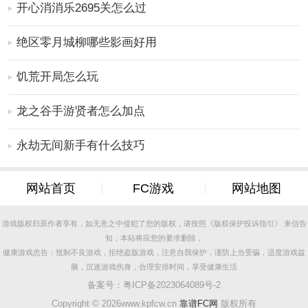
开心消消乐2695关怎么过
绝区零月城柳哪些影画好用
饥荒开局怎么玩
龙之谷手游贤者怎么加点
永劫无间新手有什么技巧
手游内容
1、赛车造型的变革将影响其启动方式，关注其具体结
构，以获得最佳的行驶效能。
网站首页
FC游戏
网站地图
2、随着冒险难度的逐步增加，你需要在关卡中精准定位
关键区域，迅速发现潜藏的危险。
游戏版权归原作者享有，如无意之中侵犯了您的版权，请按照《版权保护投诉指引》 来信告
知，本站将应您的要求删除，
3、比赛中会出现各种障碍，你需要迅速制定合理策略，
健康游戏忠告：抵制不良游戏，拒绝盗版游戏，注意自我保护，谨防上当受骗，适度游戏益
以在极短时间内清除这些障碍。
脑，沉迷游戏伤身，合理安排时间，享受健康生活
4、掌握具体的提示信息，这将有助于你迅速找到关键的
备案号：
粤ICP备2023064089号-2
弯道，实现快速转弯。
Copyright ©
2026www.kpfcw.cn
靠谱FC网
版权所有