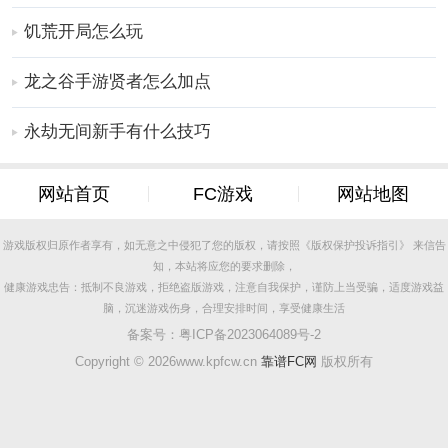
饥荒开局怎么玩
龙之谷手游贤者怎么加点
5、偶尔，会有不速之客造访你的村庄，带来意外的惊
喜。
永劫无间新手有什么技巧
网站首页
FC游戏
网站地图
游戏版权归原作者享有，如无意之中侵犯了您的版权，请按照《版权保护投诉指引》 来信告
知，本站将应您的要求删除，
健康游戏忠告：抵制不良游戏，拒绝盗版游戏，注意自我保护，谨防上当受骗，适度游戏益
脑，沉迷游戏伤身，合理安排时间，享受健康生活
备案号：
粤ICP备2023064089号-2
Copyright ©
2026www.kpfcw.cn
靠谱FC网
版权所有
6、除了装点家园，你还可以随心所欲地设计每位村民的
形象。