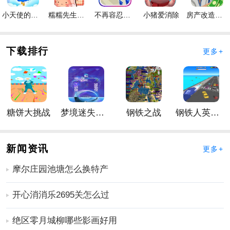
小天使的冒险手游
糯糯先生的面包店手游
不再容忍手游
小猪爱消除
房产改造王游戏手机版手游
下载排行
更多+
糖饼大挑战
梦境迷失星辰
钢铁之战
钢铁人英雄3D
4、不仅如此，你还有机会亲手建造全新的房屋。
新闻资讯
更多+
摩尔庄园池塘怎么换特产
开心消消乐2695关怎么过
绝区零月城柳哪些影画好用