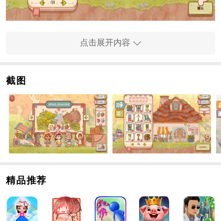
2、踏上
冒险
之旅，归来时将满载而归，收获丰厚的奖
点击展开内容
励。
截图
精品推荐
3、前往商店，那里琳琅满目的家具、装饰品及服饰供你
选购。