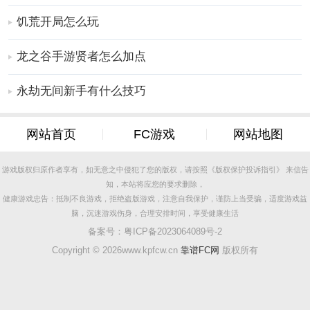
饥荒开局怎么玩
龙之谷手游贤者怎么加点
TCG卡牌商店最新版说明
永劫无间新手有什么技巧
定期培训员工，提高服务能力，确保每位客户都非常满
意。
网站首页
FC游戏
网站地图
定期组织各种活动，吸引更多客户，购买创新卡。
玩家的目标是让他们的商店成为更多手游爱好者的聚集
游戏版权归原作者享有，如无意之中侵犯了您的版权，请按照《版权保护投诉指引》 来信告
知，本站将应您的要求删除，
地，这极大地考验了每个人的管理技能。
健康游戏忠告：抵制不良游戏，拒绝盗版游戏，注意自我保护，谨防上当受骗，适度游戏益
各种UI界面的设计简单直接，使手游内容的播放更加方
脑，沉迷游戏伤身，合理安排时间，享受健康生活
便。对各种细节和灯光的处理增强了手游的真实感。
备案号：
粤ICP备2023064089号-2
注：在这里为大家带来的资源包名为：TCG卡牌商店，
Copyright ©
2026www.kpfcw.cn
靠谱FC网
版权所有
和本页面手游为同一款手游，大家可以放心下载试玩！
TCG卡牌商店最新版点评
当下更多玩家都喜爱的大作，你更值得一试！~