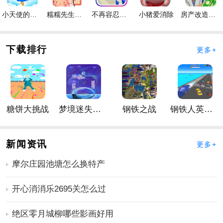
的TCG商店，购买产品并根据个人喜好布置店铺。 高质
小天使的冒险手游
糯糯先生的面包店手游
不再容忍手游
小猪爱消除
房产改造王游戏手机版手游
量的操作体验与简单的手游玩法相结合，展现出独特的
魅力，让玩家安心享受高质量的模拟效果。
TCG卡牌商店最新版玩点
下载排行
更多+
督促员工及时清理店铺，保持干净整洁的状态，赢得顾
客的青睐。
卡片越稀有，就越受欢迎。积极收集卡片，筛选出所有
稀有卡片，并推广它们，这一点很重要。
糖饼大挑战
梦境迷失星辰
钢铁之战
钢铁人英雄3D
定期进行市场调研，了解卡市场的发展趋势，不断调整
门店的卡质量。
新闻资讯
玩家通过拆包收集不同类型的怪物，还可以收获传说中
更多+
的怪物，获得更强大的属性技能，一种随机的快乐。
摩尔庄园池塘怎么换特产
开心消消乐2695关怎么过
绝区零月城柳哪些影画好用