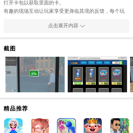
打开卡包以获取里面的卡。
有趣的现场互动让玩家享受更身临其境的反馈，每个玩
家都能轻松感受到沉浸感和乐趣。
点击展开内容
自由完成各种卡包的购买，在手机上享受简单的模拟管
理带来的享受，带来充分的
手游
乐趣。
TCG卡牌商店最新版内容
截图
尝试购买不同的卡包，列出相应的产品，并尝试通过打
开卡包获得高质量的卡。
通过卡牌交易与不同的卡牌玩家互动，赚取更多利润。
卡片类型的多样性为玩家提供了不同的收集空间，使他
们能够不断互动并获得所有卡片。
精致的视觉呈现提供更高质量的视觉反馈，让用户在手
机上享受强烈的沉浸感和魅力。
精品推荐
TCG卡牌商店最新版详情
精美的图形设计提供了高质量的视觉享受，玩家可以随
时随地在手机上沉浸在模拟商务的世界中。 自由设计您