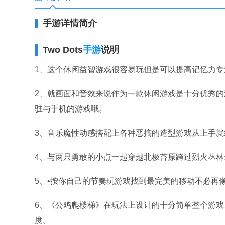
手游详情简介
Two Dots
手游
说明
1、这个休闲益智游戏很容易玩但是可以提高记忆力
2、就画面和音效来说作为一款休闲游戏是十分优秀
驻与手机的游戏哦。
3、音乐魔性动感搭配上各种恶搞的造型游戏从上手
4、与两只勇敢的小点一起穿越北极苔原跨过烈火丛
5、•按你自己的节奏玩游戏找到最完美的移动不必再
6、《公鸡爬楼梯》在玩法上设计的十分简单整个游戏
度。