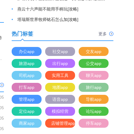
燕云十六声能不能用手柄玩[攻略]
塔瑞斯世界牧师铭石怎么加[攻略]
热门标签
更多
办公app
社交app
交友app
曲奇饼手游
旅游app
出行app
公交app
司机app
实用工具
聊天app
打车app
地图app
旅行app
05
管理app
语音app
导航app
05
定位app
模拟经营
论坛app
05
商家app
店铺管理app
停车app
05