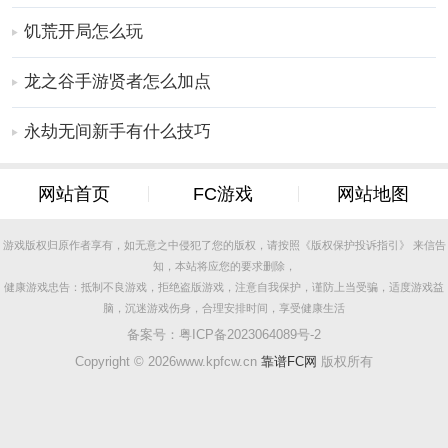
饥荒开局怎么玩
龙之谷手游贤者怎么加点
永劫无间新手有什么技巧
网站首页
FC游戏
网站地图
游戏版权归原作者享有，如无意之中侵犯了您的版权，请按照《版权保护投诉指引》 来信告
知，本站将应您的要求删除，
健康游戏忠告：抵制不良游戏，拒绝盗版游戏，注意自我保护，谨防上当受骗，适度游戏益
脑，沉迷游戏伤身，合理安排时间，享受健康生活
备案号：
粤ICP备2023064089号-2
Copyright ©
2026www.kpfcw.cn
靠谱FC网
版权所有