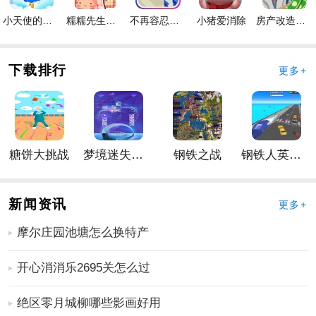
下文就为各位首领手游介绍一下【建筑】与【资源】
更多好玩的手游，请持续关注
靠谱FC网
小天使的冒险手游
糯糯先生的面包店手游
不再容忍手游
小猪爱消除
房产改造王游戏手机版手游
下载排行
更多+
糖饼大挑战
梦境迷失星辰
钢铁之战
钢铁人英雄3D
新闻资讯
更多+
摩尔庄园池塘怎么换特产
开心消消乐2695关怎么过
绝区零月城柳哪些影画好用