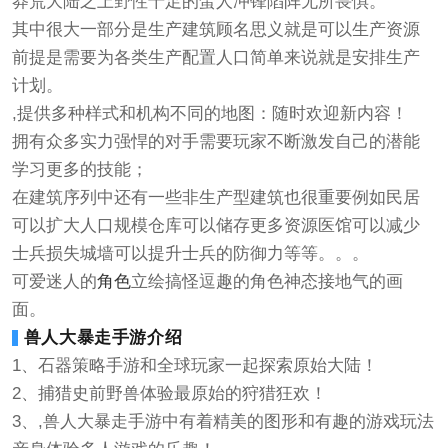
莽荒大陆之上野性十足的蛮人冲锋陷阵无所畏惧。
其中很大一部分是生产建筑顾名思义就是可以生产资源
前提是需要为各类生产配置人口简单来说就是安排生产
计划。
,提供多种样式和机构不同的地图：随时欢迎新内容！
拥有众多实力强悍的对手需要玩家不断激发自己的潜能
学习更多的技能；
在建筑序列中还有一些非生产型建筑也很重要例如民居
可以扩大人口规模仓库可以储存更多资源医馆可以减少
士兵损失城墙可以提升士兵的防御力等等。。。
可爱迷人的
角色
立绘搞怪逗趣的角色神态接地气的画
面。
兽人大暴走手游介绍
1、石器策略手游和全球玩家一起探索原始大陆！
2、捕猎史前野兽体验最原始的狩猎狂欢！
3、,兽人大暴走手游中有着精美的图形和有趣的游戏玩法