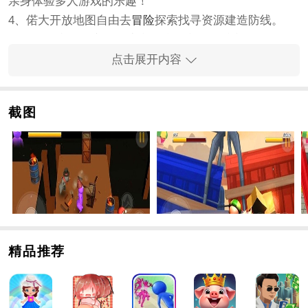
亲身体验多人游戏的乐趣！
4、偌大开放地图自由去
冒险
探索找寻资源建造防线。
5、●敏捷点数决定：速度点数防御点数闪避点数。
6、有了自己的附属领地以后就可以让他们为自己没日没
点击展开内容
夜干活生产物资了！
7、●智力点数决定：魔法恢复点数暴击点数。
截图
兽人大暴走手游特色
●生命点数：(力量点数提供的)+(武器提供的)=。
魔幻世界为题材的游戏游戏中的人物设计的非常可爱呆
萌但是丝毫不失战斗力。
,获得奖励并解锁数十个很酷的角色以满足您的收集愿
望。
超级热血刺激的竞技模式荣耀之争霸气的竞技模式给你
精品推荐
带来超级爽快的游戏体验。
,以感受各种游戏玩法的魔幻魅力并与其他玩家进行各种
战斗。