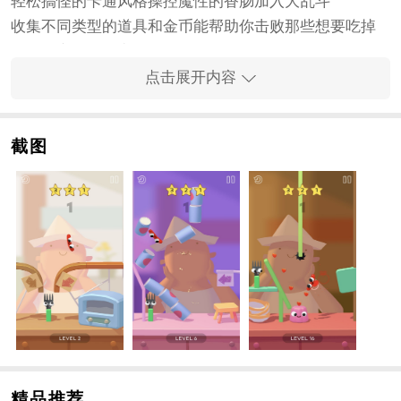
轻松搞怪的卡通风格操控魔性的香肠加入大乱斗
收集不同类型的道具和金币能帮助你击败那些想要吃掉
你的人完成不同赛道的挑战。
更多有趣的游戏挑战元素加入这场派对盛宴开始一场非
点击展开内容
凡的战斗！
香肠大乱斗手游特色
截图
挑战难度更高的赛道有更多不同的人想要吃掉你完成各
种不同的跑酷任务顺利到达。
学习更多不同的跑酷技巧避开各种精心设计的陷阱每一
关都在考验玩家的反应能力。
非常有趣的新玩法在这里继续整合探索不同的区域获得
更多体验很不错。
每一关都有不同的提示功能玩家需要注意这些提示他会
让你更加轻松的完成不同任务。
更多有趣的游戏挑战元素加入这场派对盛宴开始一场不
平凡的战斗！
精品推荐