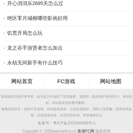
厨房水槽花园烧烤或从柜台推下它们让其面临灭顶之
开心消消乐2695关怎么过
灾。
每个关卡都有不同的挑战内容并配有欢快的背景音乐。
绝区零月城柳哪些影画好用
点击即可攻击敌人这会让对手后退直到能够消灭敌人；
饥荒开局怎么玩
在游戏中面对不同香肠人你需要完成不同的击败任务超
多不同的挑战等你来完成喜欢的玩家赶紧下载吧。
龙之谷手游贤者怎么加点
危险很多一定要注意安全否则就会闯关失败重新开始。
香肠大乱斗手游推荐理由
永劫无间新手有什么技巧
很多故事情节等你来解锁发现在各种场景中挑战。
整体操作非常简单更适合大多数年龄段的玩家。申请过
网站首页
FC游戏
网站地图
程也比较顺利。
和其他的玩家一决高下在竞技场中大显身手获得荣誉的
游戏版权归原作者享有，如无意之中侵犯了您的版权，请按照《版权保护投诉指引》 来信告
称号!
知，本站将应您的要求删除，
为你的就是挑选不同的武器超多不同的对战玩法让你拥
健康游戏忠告：抵制不良游戏，拒绝盗版游戏，注意自我保护，谨防上当受骗，适度游戏益
脑，沉迷游戏伤身，合理安排时间，享受健康生活
有个更多不同游戏乐趣。
备案号：
粤ICP备2023064089号-2
玩法新颖别具一格自由选择操作玩法随时随地进行探
Copyright ©
2026www.kpfcw.cn
靠谱FC网
版权所有