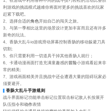
1、在游戏中利用各种不同的战斗技巧轻松的活动比赛胜
利游戏的挑战模式越难你将面对更多的挑战喜欢的玩家
赶紧下载吧。
2、选择合适的
角色
开始自己的闯关之旅。
3、与第一季相比这里的场景设计更加丰富而且还有许多
新奇的玩法。
4、香肠大乱斗io游戏滑动屏幕控制香肠的移动躲避刀具
切割;
5、你只需要利用一切道具干掉其他香肠人就行；
6、卡通动漫画面打造充满童趣感的
冒险
小游戏看起来非
常的精美;
7、游戏画面精美并且挑战中还会遭遇大量的阻碍玩家必
须要避开。
香肠大乱斗手游规则
战斗界面标记功能单击标记位置双击标记敌人长按展开
队伍指令和
动作
表情