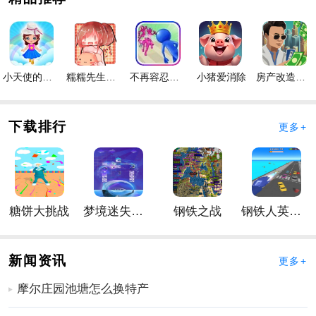
不同的关卡会有不同的障碍物操控香肠灵活的进行躲避
快速到达终点获得游戏奖励。
享受不同的刺激手游特色对决去感受别样的多种玩法这
里的一切都是你需要去不断的收集的
小天使的冒险手游
糯糯先生的面包店手游
不再容忍手游
小猪爱消除
房产改造王游戏手机版手游
香肠大乱斗手游优势
房间里散落着多种武器需要尽快收集到你需要的道具；
更多关卡模式带给你更多的
射击
乐趣和更多的乐趣。
下载排行
更多+
这个游戏没有人物之间的碰撞体积所以在狭窄的地方近
距离对拼的时候你可以穿过对手反身开枪或者开溜。
匹配到世界各地的玩家打败他们展现出你的强大
丰富的游戏挑战内容玩家可以自由进行解锁大量的玩法
糖饼大挑战
梦境迷失星辰
钢铁之战
钢铁人英雄3D
你可以随意进行选择。
香肠大乱斗手游介绍
丰富的转盘奖励玩家完成不同的挑战就可以转转盘来获
新闻资讯
更多+
得更多不同的奖励玩法丰富。
摩尔庄园池塘怎么换特产
释放以冲撞敌方香肠并将其推到障碍物上如锋利的工具