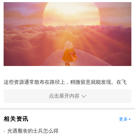
这些资源通常散布在路径上，稍微留意就能发现。在飞
越峡谷或山脊时常有光点闪烁，靠近互动就能恢复能
点击展开内容
量。要是遇到强风区域需要调整飞行高度，低空飞行更
稳定避免被吹离方向。从雪怪家往右飞大约几分钟后，
会经过一片冰原，这时高度要适中，太高可能错过路径
相关资讯
更多+
标志，太低又易撞到障碍。冰原尽头出现一座陡峭的山
光遇颓丧的士兵怎么得
峰，那就是雪隐峰。