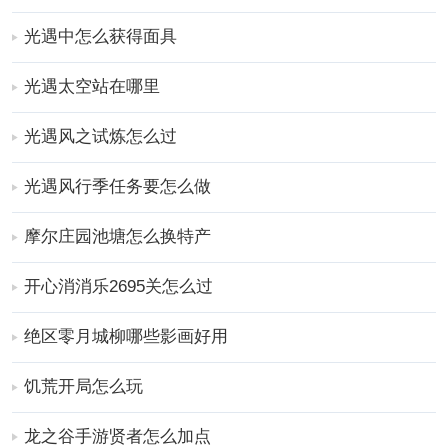
光遇中怎么获得面具
光遇太空站在哪里
光遇风之试炼怎么过
光遇风行季任务要怎么做
摩尔庄园池塘怎么换特产
继续往右飞绕过峰顶，眼前落日正好悬在山巅，这种美
景不需要额外操作，只需静静悬停或缓慢盘旋就能欣
开心消消乐2695关怎么过
赏。飞行中要是碰到飘浮的黑暗植物避开就行，它们不
会造成实质阻碍，但接触后会短暂减速。抵达后位置在
绝区零月城柳哪些影画好用
山峰西侧的一个平台，平坦开阔适合落脚。落日持续几
分钟，期间光线变化丰富，从金黄到深红，背景还有飘
饥荒开局怎么玩
雪效果，结束后自身可以原路返回或使用传送点离开。
更多
手游
攻略
，请持续关注
靠谱FC网
龙之谷手游贤者怎么加点