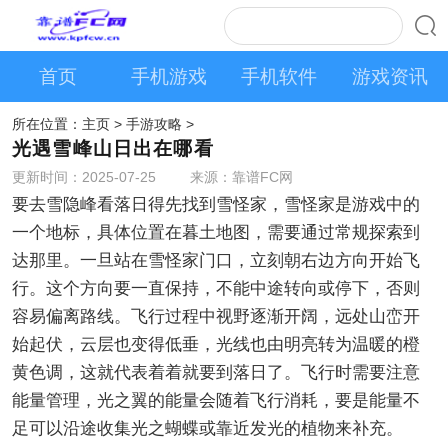
首页
手机游戏
手机软件
游戏资讯
所在位置：
主页
>
手游攻略
>
光遇雪峰山日出在哪看
更新时间：2025-07-25
来源：靠谱FC网
要去雪隐峰看落日得先找到雪怪家，雪怪家是游戏中的
一个地标，具体位置在暮土地图，需要通过常规探索到
达那里。一旦站在雪怪家门口，立刻朝右边方向开始飞
行。这个方向要一直保持，不能中途转向或停下，否则
容易偏离路线。飞行过程中视野逐渐开阔，远处山峦开
始起伏，云层也变得低垂，光线也由明亮转为温暖的橙
黄色调，这就代表着着就要到落日了。飞行时需要注意
能量管理，光之翼的能量会随着飞行消耗，要是能量不
足可以沿途收集光之蝴蝶或靠近发光的植物来补充。